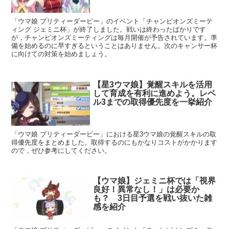
「ウマ娘 プリティーダービー」のイベント「チャンピオンズミーテ
ィング ジェミニ杯」が終了しました。戦いは終わったばかりです
が，チャンピオンズミーティングは毎月開催が予告されています。準
備を始めるのに早すぎるということはありません。次のキャンサー杯
に向けての対策を始めましょう。
【星3ウマ娘】覚醒スキルを活用
して育成を有利に進めよう。レベ
ル3までの取得優先度を一挙紹介
「ウマ娘 プリティーダービー」における星3ウマ娘の覚醒スキルの取
得優先度をまとめました。取得するのにもかなりコストがかかります
ので，ぜひ参考にしてください。
【ウマ娘】ジェミニ杯では「視界
良好！異常なし！」は必要か
も？ 3日目予選を戦い抜いた雑
感を紹介