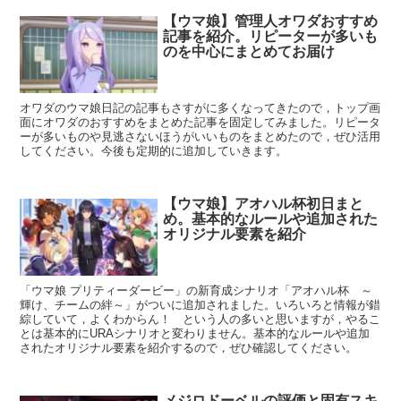
【ウマ娘】管理人オワダおすすめ
記事を紹介。リピーターが多いも
のを中心にまとめてお届け
オワダのウマ娘日記の記事もさすがに多くなってきたので，トップ画
面にオワダのおすすめをまとめた記事を固定してみました。リピータ
ーが多いものや見逃さないほうがいいものをまとめたので，ぜひ活用
してください。今後も定期的に追加していきます。
【ウマ娘】アオハル杯初日まと
め。基本的なルールや追加された
オリジナル要素を紹介
「ウマ娘 プリティーダービー」の新育成シナリオ「アオハル杯 ～
輝け、チームの絆～」がついに追加されました。いろいろと情報が錯
綜していて，よくわからん！ という人の多いと思いますが，やるこ
とは基本的にURAシナリオと変わりません。基本的なルールや追加
されたオリジナル要素を紹介するので，ぜひ確認してください。
メジロドーベルの評価と固有スキ