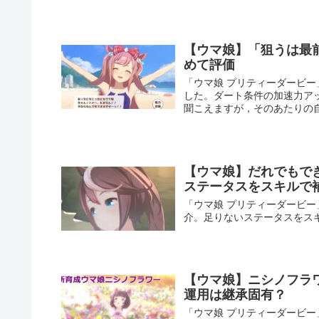
【ウマ娘】「狙うは最
めて評価
「ウマ娘 プリティーダービ
した。ダート条件の加速力ア
聞こえますが，そのあたりの
【ウマ娘】だれでもで
ステータスをスキルで
「ウマ娘 プリティーダービー
介。足りないステータスをス
【ウマ娘】ニシノフラ
運用は継承固有？
「ウマ娘 プリティーダービ