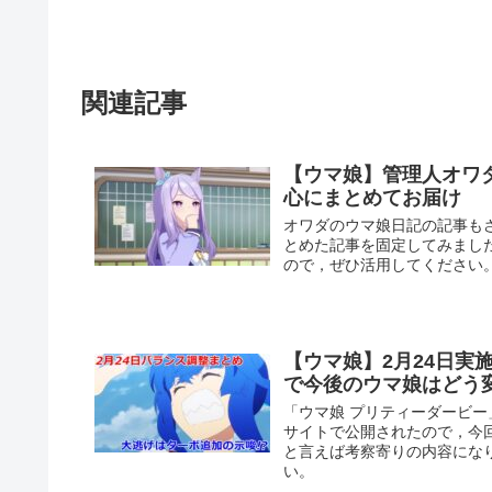
関連記事
【ウマ娘】管理人オワ
心にまとめてお届け
オワダのウマ娘日記の記事も
とめた記事を固定してみまし
ので，ぜひ活用してください
【ウマ娘】2月24日
で今後のウマ娘はどう
「ウマ娘 プリティーダービー
サイトで公開されたので，今
と言えば考察寄りの内容にな
い。