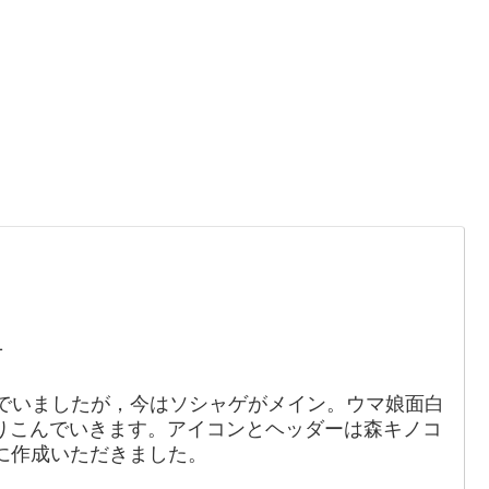
。
1
でいましたが，今はソシャゲがメイン。ウマ娘面白
りこんでいきます。アイコンとヘッダーは森キノコ
88）に作成いただきました。