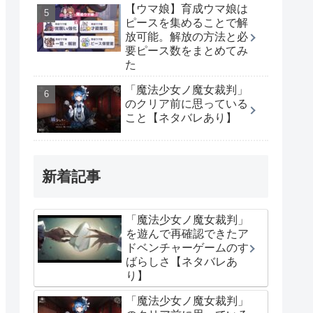
【ウマ娘】育成ウマ娘は
ピースを集めることで解
放可能。解放の方法と必
要ピース数をまとめてみ
た
「魔法少女ノ魔女裁判」
のクリア前に思っている
こと【ネタバレあり】
新着記事
「魔法少女ノ魔女裁判」
を遊んで再確認できたア
ドベンチャーゲームのす
ばらしさ【ネタバレあ
り】
「魔法少女ノ魔女裁判」