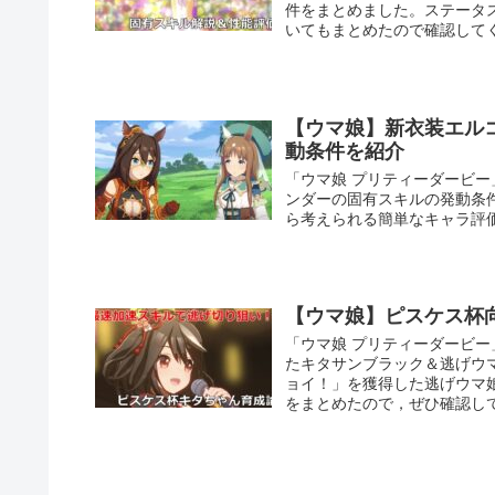
件をまとめました。ステータ
いてもまとめたので確認して
【ウマ娘】新衣装エル
動条件を紹介
「ウマ娘 プリティーダービ
ンダーの固有スキルの発動条
ら考えられる簡単なキャラ評
【ウマ娘】ピスケス杯
「ウマ娘 プリティーダービ
たキタサンブラック＆逃げウ
ョイ！」を獲得した逃げウマ
をまとめたので，ぜひ確認し