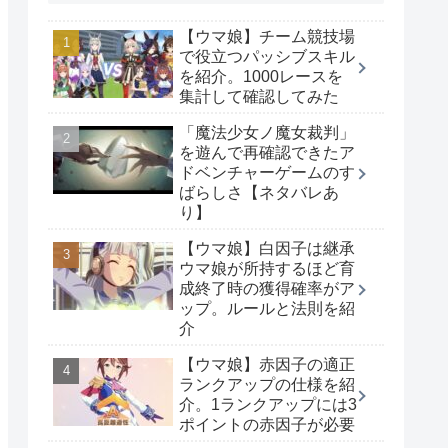
【ウマ娘】チーム競技場
で役立つパッシブスキル
を紹介。1000レースを
集計して確認してみた
「魔法少女ノ魔女裁判」
を遊んで再確認できたア
ドベンチャーゲームのす
ばらしさ【ネタバレあ
り】
【ウマ娘】白因子は継承
ウマ娘が所持するほど育
成終了時の獲得確率がア
ップ。ルールと法則を紹
介
【ウマ娘】赤因子の適正
ランクアップの仕様を紹
介。1ランクアップには3
ポイントの赤因子が必要