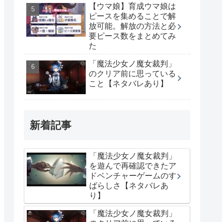
【ウマ娘】育成ウマ娘は
ピースを集めることで解
放可能。解放の方法と必
要ピース数をまとめてみ
た
「魔法少女ノ魔女裁判」
のクリア前に思っている
こと【ネタバレあり】
新着記事
「魔法少女ノ魔女裁判」
を遊んで再確認できたア
ドベンチャーゲームのす
ばらしさ【ネタバレあ
り】
「魔法少女ノ魔女裁判」