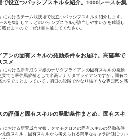
で役立つパッシブスキルを紹介。1000レースを集
ー」におけるチーム競技場で役立つパッシブスキルを紹介します。
レースを集計して，どのパッシブスキルが該当しやすいかを確認し
て載せますので，ぜひ目を通してください。
イアンの固有スキルの発動条件をお届け。高確率で
ススメ
ー」における新育成ウマ娘のナリタブライアンの固有スキルの発動
史実でも最強馬候補として名高いナリタブライアンですが，固有ス
高水準でまとまっていて，初日の段階でかなり強そうな雰囲気を感
スの評価と固有スキルの発動条件まとめ。固有スキ
ー」における新育成ウマ娘，タマモクロスの固有スキルの発動条件
や覚醒スキル，固有スキルから考えられる簡単なキャラ評価につい