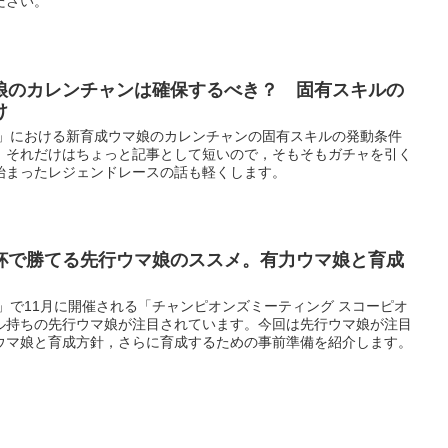
ださい。
娘のカレンチャンは確保するべき？ 固有スキルの
け
ー」における新育成ウマ娘のカレンチャンの固有スキルの発動条件
，それだけはちょっと記事として短いので，そもそもガチャを引く
始まったレジェンドレースの話も軽くします。
杯で勝てる先行ウマ娘のススメ。有力ウマ娘と育成
」で11月に開催される「チャンピオンズミーティング スコーピオ
ル持ちの先行ウマ娘が注目されています。今回は先行ウマ娘が注目
ウマ娘と育成方針，さらに育成するための事前準備を紹介します。