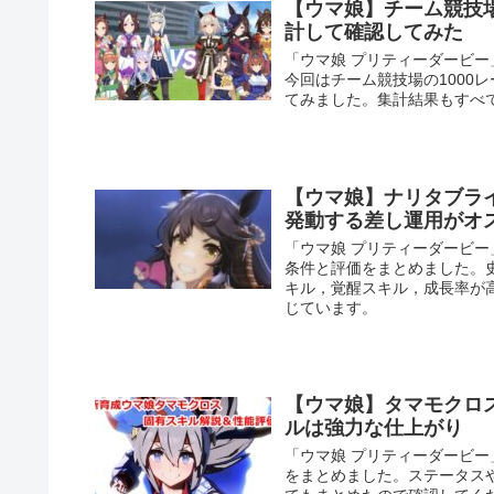
【ウマ娘】チーム競技場
計して確認してみた
「ウマ娘 プリティーダービ
今回はチーム競技場の1000
てみました。集計結果もすべ
【ウマ娘】ナリタブラ
発動する差し運用がオ
「ウマ娘 プリティーダービ
条件と評価をまとめました。
キル，覚醒スキル，成長率が
じています。
【ウマ娘】タマモクロ
ルは強力な仕上がり
「ウマ娘 プリティーダービ
をまとめました。ステータス