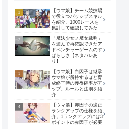
【ウマ娘】チーム競技場
で役立つパッシブスキル
を紹介。1000レースを
集計して確認してみた
「魔法少女ノ魔女裁判」
を遊んで再確認できたア
ドベンチャーゲームのす
ばらしさ【ネタバレあ
り】
【ウマ娘】白因子は継承
ウマ娘が所持するほど育
成終了時の獲得確率がア
ップ。ルールと法則を紹
介
【ウマ娘】赤因子の適正
ランクアップの仕様を紹
介。1ランクアップには3
ポイントの赤因子が必要