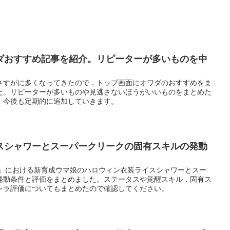
ダおすすめ記事を紹介。リピーターが多いものを中
さすがに多くなってきたので，トップ画面にオワダのおすすめをま
た。リピーターが多いものや見逃さないほうがいいものをまとめた
。今後も定期的に追加していきます。
スシャワーとスーパークリークの固有スキルの発動
ー」における新育成ウマ娘のハロウィン衣装ライスシャワーとスー
発動条件と評価をまとめました。ステータスや覚醒スキル，固有ス
ャラ評価についてもまとめたので確認してください。