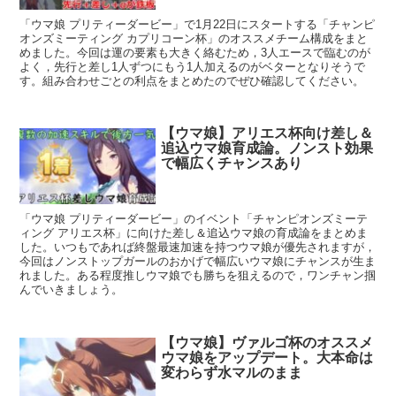
「ウマ娘 プリティーダービー」で1月22日にスタートする「チャンピ
オンズミーティング カプリコーン杯」のオススメチーム構成をまと
めました。今回は運の要素も大きく絡むため，3人エースで臨むのが
よく，先行と差し1人ずつにもう1人加えるのがベターとなりそうで
す。組み合わせごとの利点をまとめたのでぜひ確認してください。
【ウマ娘】アリエス杯向け差し＆
追込ウマ娘育成論。ノンスト効果
で幅広くチャンスあり
「ウマ娘 プリティーダービー」のイベント「チャンピオンズミーテ
ィング アリエス杯」に向けた差し＆追込ウマ娘の育成論をまとめま
した。いつもであれば終盤最速加速を持つウマ娘が優先されますが，
今回はノンストップガールのおかげで幅広いウマ娘にチャンスが生ま
れました。ある程度推しウマ娘でも勝ちを狙えるので，ワンチャン掴
んでいきましょう。
【ウマ娘】ヴァルゴ杯のオススメ
ウマ娘をアップデート。大本命は
変わらず水マルのまま