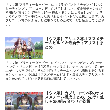
「ウマ娘 プリティーダービー」におけるイベント「チャンピオンズ
ミーティング カプリコーン杯」が終了しました。短距離チャンミが
初開催と言うことで完全に1から模索することになりましたが，いろ
いろなノウハウも手に入った実りあるイベントだった気がします。カ
プリコーン杯のおさらいと結果をまとめたので，ぜひ確認してくださ
い。
【ウマ娘】アリエス杯オススメチ
ームビルド＆最新ティアリストま
とめ
「ウマ娘 プリティーダービー」のイベント「チャンピオンズミーテ
ィング アリエス杯」が4月22日に始まります。チャンミはウマ娘の仕
上がりも大事ですが，それと同程度にチームビルドも勝敗を分ける要
素となります。今回はオススメチームビルドと最新のティアリストを
まとめたので，ぜひ予選開始前に確認してください。
【ウマ娘】カプリコーン杯のオス
スメチーム構成まとめ。先行＋差
し＋αの組み合わせが鉄板