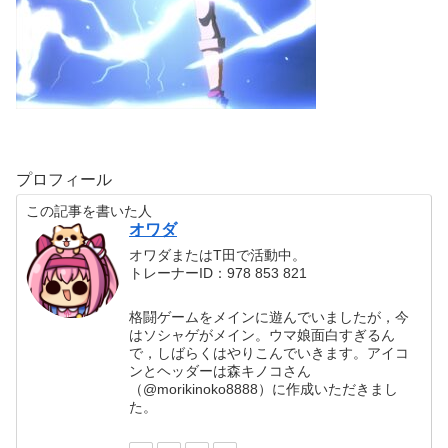
プロフィール
この記事を書いた人
オワダ
オワダまたはT田で活動中。
トレーナーID：978 853 821
格闘ゲームをメインに遊んでいましたが，今
はソシャゲがメイン。ウマ娘面白すぎるん
で，しばらくはやりこんでいきます。アイコ
ンとヘッダーは森キノコさん
（@morikinoko8888）に作成いただきまし
た。