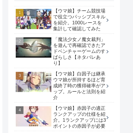
【ウマ娘】チーム競技場
で役立つパッシブスキル
を紹介。1000レースを
集計して確認してみた
「魔法少女ノ魔女裁判」
を遊んで再確認できたア
ドベンチャーゲームのす
ばらしさ【ネタバレあ
り】
【ウマ娘】白因子は継承
ウマ娘が所持するほど育
成終了時の獲得確率がア
ップ。ルールと法則を紹
介
【ウマ娘】赤因子の適正
ランクアップの仕様を紹
介。1ランクアップには3
ポイントの赤因子が必要