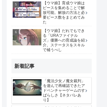
【ウマ娘】育成ウマ娘は
ピースを集めることで解
放可能。解放の方法と必
要ピース数をまとめてみ
た
【ウマ娘】だれでもでき
る「URAファイナル
ズ」優勝への育成論を紹
介。ステータスをスキル
で補うべし
新着記事
「魔法少女ノ魔女裁判」
を遊んで再確認できたア
ドベンチャーゲームのす
ばらしさ【ネタバレあ
り】