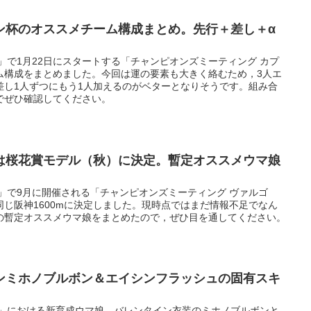
ン杯のオススメチーム構成まとめ。先行＋差し＋α
」で1月22日にスタートする「チャンピオンズミーティング カプ
ム構成をまとめました。今回は運の要素も大きく絡むため，3人エ
差し1人ずつにもう1人加えるのがベターとなりそうです。組み合
でぜひ確認してください。
は桜花賞モデル（秋）に決定。暫定オススメウマ娘
」で9月に開催される「チャンピオンズミーティング ヴァルゴ
じ阪神1600mに決定しました。現時点ではまだ情報不足でなん
の暫定オススメウマ娘をまとめたので，ぜひ目を通してください。
ンミホノブルボン＆エイシンフラッシュの固有スキ
ー」における新育成ウマ娘，バレンタイン衣装のミホノブルボンと