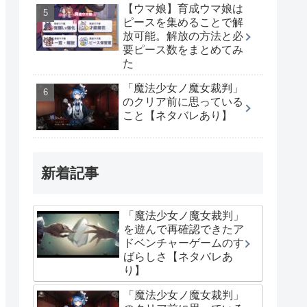
【ウマ娘】育成ウマ娘は
ピースを集めることで解
放可能。解放の方法と必
要ピース数をまとめてみ
た
「魔法少女ノ魔女裁判」
のクリア前に思っている
こと【ネタバレあり】
新着記事
「魔法少女ノ魔女裁判」
を遊んで再確認できたア
ドベンチャーゲームのす
ばらしさ【ネタバレあ
り】
「魔法少女ノ魔女裁判」