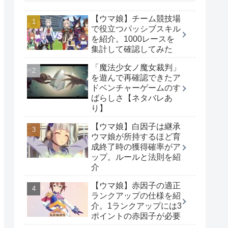
【ウマ娘】チーム競技場
で役立つパッシブスキル
を紹介。1000レースを
集計して確認してみた
「魔法少女ノ魔女裁判」
を遊んで再確認できたア
ドベンチャーゲームのす
ばらしさ【ネタバレあ
り】
【ウマ娘】白因子は継承
ウマ娘が所持するほど育
成終了時の獲得確率がア
ップ。ルールと法則を紹
介
【ウマ娘】赤因子の適正
ランクアップの仕様を紹
介。1ランクアップには3
ポイントの赤因子が必要