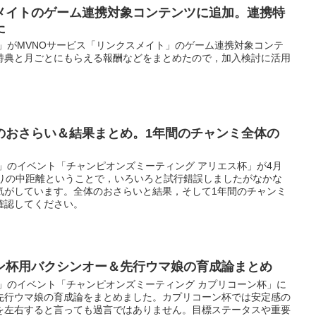
メイトのゲーム連携対象コンテンツに追加。連携特
た
」がMVNOサービス「リンクスメイト」のゲーム連携対象コンテ
特典と月ごとにもらえる報酬などをまとめたので，加入検討に活用
のおさらい＆結果まとめ。1年間のチャンミ全体の
」のイベント「チャンピオンズミーティング アリエス杯」が4月
ぶりの中距離ということで，いろいろと試行錯誤しましたがなかな
気がしています。全体のおさらいと結果，そして1年間のチャンミ
確認してください。
ン杯用バクシンオー＆先行ウマ娘の育成論まとめ
ー」のイベント「チャンピオンズミーティング カプリコーン杯」に
先行ウマ娘の育成論をまとめました。カプリコーン杯では安定感の
を左右すると言っても過言ではありません。目標ステータスや重要