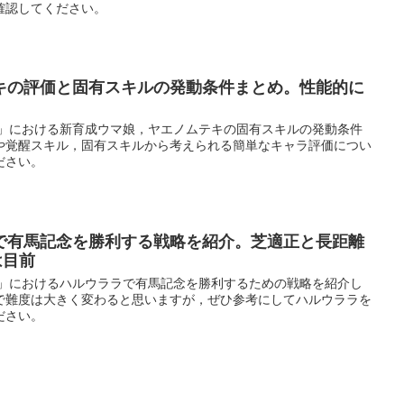
確認してください。
キの評価と固有スキルの発動条件まとめ。性能的に
ー」における新育成ウマ娘，ヤエノムテキの固有スキルの発動条件
や覚醒スキル，固有スキルから考えられる簡単なキャラ評価につい
ださい。
で有馬記念を勝利する戦略を紹介。芝適正と長距離
は目前
ー」におけるハルウララで有馬記念を勝利するための戦略を紹介し
で難度は大きく変わると思いますが，ぜひ参考にしてハルウララを
ださい。