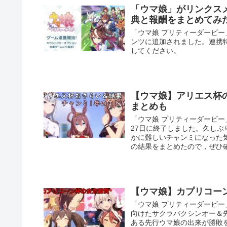
「ウマ娘」がリンクス
典と報酬をまとめてみ
「ウマ娘 プリティーダービー
ンツに追加されました。連携
してください。
【ウマ娘】アリエス杯
まとめも
「ウマ娘 プリティーダービー
27日に終了しました。久し
かに難しいチャンミになった
の結果をまとめたので，ぜひ
【ウマ娘】カプリコー
「ウマ娘 プリティーダービ
向けたサクラバクシンオー＆
ある先行ウマ娘の出来が勝敗