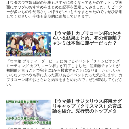
オワダのウマ娘日記の記事もさすがに多くなってきたので，トップ画
面にオワダのおすすめをまとめた記事を固定してみました。リピータ
ーが多いものや見逃さないほうがいいものをまとめたので，ぜひ活用
してください。今後も定期的に追加していきます。
【ウマ娘】カプリコーン杯のおさ
らい＆結果まとめ。初の短距離チ
ャンミは本当に運ゲーだった？
「ウマ娘 プリティーダービー」におけるイベント「チャンピオンズ
ミーティング カプリコーン杯」が終了しました。短距離チャンミが
初開催と言うことで完全に1から模索することになりましたが，いろ
いろなノウハウも手に入った実りあるイベントだった気がします。カ
プリコーン杯のおさらいと結果をまとめたので，ぜひ確認してくださ
い。
【ウマ娘】サジタリウス杯用オグ
リキャップ（クリスマス）の育成
論を紹介。先行勢のトップメタ