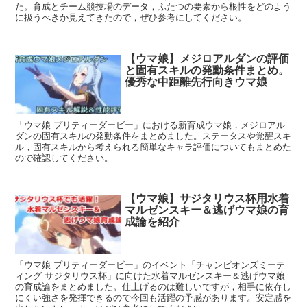
た。育成とチーム競技場のデータ，ふたつの要素から根性をどのよう
に扱うべきか見えてきたので，ぜひ参考にしてください。
【ウマ娘】メジロアルダンの評価
と固有スキルの発動条件まとめ。
優秀な中距離先行向きウマ娘
「ウマ娘 プリティーダービー」における新育成ウマ娘，メジロアル
ダンの固有スキルの発動条件をまとめました。ステータスや覚醒スキ
ル，固有スキルから考えられる簡単なキャラ評価についてもまとめた
ので確認してください。
【ウマ娘】サジタリウス杯用水着
マルゼンスキー＆逃げウマ娘の育
成論を紹介
「ウマ娘 プリティーダービー」のイベント「チャンピオンズミーテ
ィング サジタリウス杯」に向けた水着マルゼンスキー＆逃げウマ娘
の育成論をまとめました。仕上げるのは難しいですが，相手に依存し
にくい強さを発揮できるので今回も活躍の予感があります。安定感を