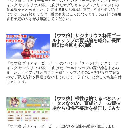
「ウマ娘 プリティーダービー」のイベント「チャンピオンズミーテ
ィング サジタリウス杯」に向けたオグリキャップ（クリスマス）の
育成論をまとめました。出走する9人の構成に依存しやすい性能なん
ですが，先行勢としては一番の有力どころになります。先行枠で採用
する予定の人はぜひ確認してください。
【ウマ娘】サジタリウス杯用ゴー
ルドシップの育成論を紹介。長距
離Sは今回も必須級
「ウマ娘 プリティーダービー」のイベント「チャンピオンズミーテ
ィング サジタリウス杯」に向けたゴールドシップの育成論をまとめ
ました。ライブラ杯と同じく今回もトップメタの1角を担うウマ娘な
ので，育成方針を間違えないようにして，ライバルと少しでも差を付
けましょう。
【ウマ娘】根性は捨てるべきステ
ータスなのか。育成とチーム競技
場から根性不要論を検証してみた
「ウマ娘 プリティーダービー」における根性不要論を検証しまし