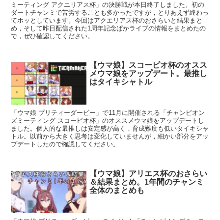
ミーティング アクエリアス杯」の決勝戦が本日終了しました。初の
ダートチャンミで苦労することも多かったですが，とりあえず終わっ
てホッとしています。今回はアクエリアス杯のおさらいと結果まと
め，そして昨日配信された1周年記念ぱかライブの情報をまとめたの
で，ぜひ確認してください。
【ウマ娘】スコーピオ杯のオスス
メウマ娘をアップデート。最推し
はタイキシャトル
「ウマ娘 プリティーダービー」で11月に開催される「チャンピオン
ズミーティング スコーピオ杯」のオススメウマ娘をアップデートし
ました。個人的な最推しは安定感が高く，育成難度も低いタイキシャ
トル。以前から大きく思考は変化していませんが，細かい部分をアッ
プデートしたので確認してください。
【ウマ娘】アリエス杯のおさらい
＆結果まとめ。1年間のチャンミ
全体のまとめも