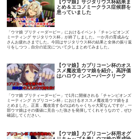
【ウマ娘】サジタリウス杯結果ま
とめ＆エコノミークラス症候群を
患っていました
「ウマ娘 プリティーダービー」におけるイベント「チャンピオンズ
ミーティング サジタリウス杯」が終了しました。一か月の育成みな
さんお疲れさまでした。今回はサジタリウス杯の結果と全体の振り返
りをしつつ，自分の近況について少しまとめてみました。
【ウマ娘】カプリコーン杯のオス
スメ魔改造ウマ娘を紹介。高評価
はハロウィンスーパークリーク
「ウマ娘 プリティーダービー」で1月に開催される「チャンピオンズ
ミーティング カプリコーン杯」におけるオススメ魔改造ウマ娘をま
とめました。正直，魔改造するのはめちゃくちゃ大変なんですが，一
部ウマ娘はその価値に見合った強さを発揮してくれそうなので，ぜひ
確認してください。
【ウマ娘】カプリコーン杯用オグ
リキャップ＆差しウマ娘の育成論