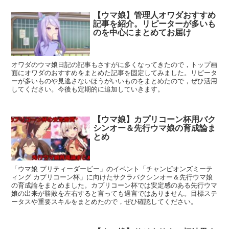
【ウマ娘】管理人オワダおすすめ
記事を紹介。リピーターが多いも
のを中心にまとめてお届け
オワダのウマ娘日記の記事もさすがに多くなってきたので，トップ画
面にオワダのおすすめをまとめた記事を固定してみました。リピータ
ーが多いものや見逃さないほうがいいものをまとめたので，ぜひ活用
してください。今後も定期的に追加していきます。
【ウマ娘】カプリコーン杯用バク
シンオー＆先行ウマ娘の育成論ま
とめ
「ウマ娘 プリティーダービー」のイベント「チャンピオンズミーテ
ィング カプリコーン杯」に向けたサクラバクシンオー＆先行ウマ娘
の育成論をまとめました。カプリコーン杯では安定感のある先行ウマ
娘の出来が勝敗を左右すると言っても過言ではありません。目標ステ
ータスや重要スキルをまとめたので，ぜひ確認してください。