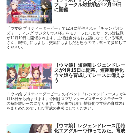
フ。サークル対抗戦が12月19日
に開催
「ウマ娘 プリティーダービー」で12月に開催される「チャンピオン
ズミーティング サジタリウス杯」をモチーフにしたサークル対抗戦
が12月19日に開催されます。主催は自分もお世話になっている霧風
さん。腕試しにもよし，交流にもよしだと思うので，奮って参加して
ください。
【ウマ娘】短距離レジェンドレー
スが4月15日に開幕。短距離特化
ウマ娘を育成してレースに備えよ
う
「ウマ娘 プリティーダービー」のイベント「レジェンドレース」が4
月15日から始まります。今回はスプリンターズステークスモチーフ
の短距離レースになります。本記事では短距離特化ウマ娘の育成方針
をまとめたので，ぜひ育成の参考にしてください。
【ウマ娘】レジェンドレース用特
化エアグルーヴ作ってみた。育成