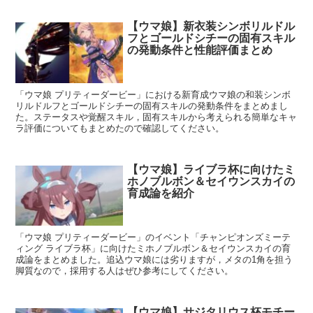
【ウマ娘】新衣装シンボリルドル
フとゴールドシチーの固有スキル
の発動条件と性能評価まとめ
「ウマ娘 プリティーダービー」における新育成ウマ娘の和装シンボ
リルドルフとゴールドシチーの固有スキルの発動条件をまとめまし
た。ステータスや覚醒スキル，固有スキルから考えられる簡単なキャ
ラ評価についてもまとめたので確認してください。
【ウマ娘】ライブラ杯に向けたミ
ホノブルボン＆セイウンスカイの
育成論を紹介
「ウマ娘 プリティーダービー」のイベント「チャンピオンズミーテ
ィング ライブラ杯」に向けたミホノブルボン＆セイウンスカイの育
成論をまとめました。追込ウマ娘には劣りますが，メタの1角を担う
脚質なので，採用する人はぜひ参考にしてください。
【ウマ娘】サジタリウス杯モチー