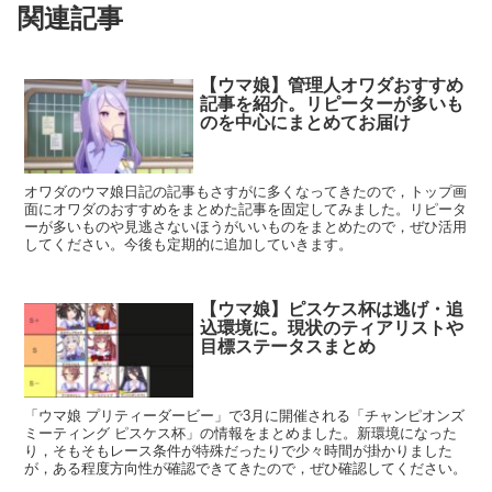
関連記事
【ウマ娘】管理人オワダおすすめ
記事を紹介。リピーターが多いも
のを中心にまとめてお届け
オワダのウマ娘日記の記事もさすがに多くなってきたので，トップ画
面にオワダのおすすめをまとめた記事を固定してみました。リピータ
ーが多いものや見逃さないほうがいいものをまとめたので，ぜひ活用
してください。今後も定期的に追加していきます。
【ウマ娘】ピスケス杯は逃げ・追
込環境に。現状のティアリストや
目標ステータスまとめ
「ウマ娘 プリティーダービー」で3月に開催される「チャンピオンズ
ミーティング ピスケス杯」の情報をまとめました。新環境になった
り，そもそもレース条件が特殊だったりで少々時間が掛かりました
が，ある程度方向性が確認できてきたので，ぜひ確認してください。