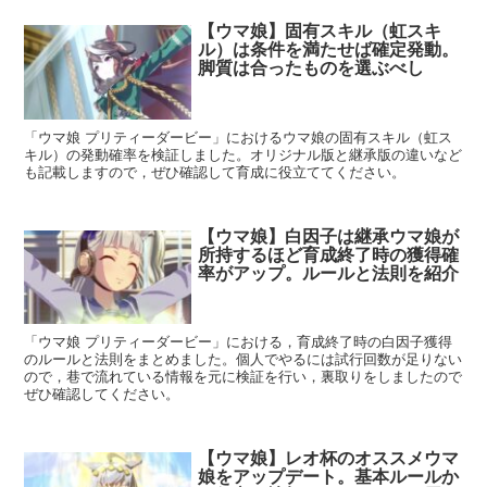
【ウマ娘】固有スキル（虹スキ
ル）は条件を満たせば確定発動。
脚質は合ったものを選ぶべし
「ウマ娘 プリティーダービー」におけるウマ娘の固有スキル（虹ス
キル）の発動確率を検証しました。オリジナル版と継承版の違いなど
も記載しますので，ぜひ確認して育成に役立ててください。
【ウマ娘】白因子は継承ウマ娘が
所持するほど育成終了時の獲得確
率がアップ。ルールと法則を紹介
「ウマ娘 プリティーダービー」における，育成終了時の白因子獲得
のルールと法則をまとめました。個人でやるには試行回数が足りない
ので，巷で流れている情報を元に検証を行い，裏取りをしましたので
ぜひ確認してください。
【ウマ娘】レオ杯のオススメウマ
娘をアップデート。基本ルールか