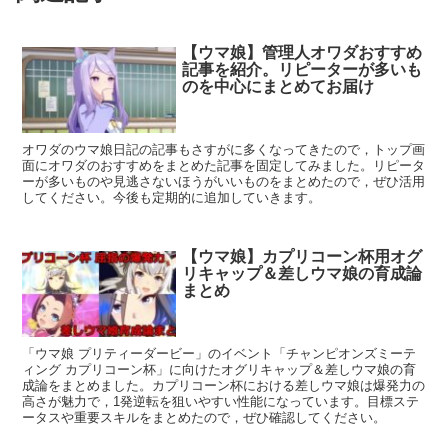
【ウマ娘】管理人オワダおすすめ
記事を紹介。リピーターが多いも
のを中心にまとめてお届け
オワダのウマ娘日記の記事もさすがに多くなってきたので，トップ画
面にオワダのおすすめをまとめた記事を固定してみました。リピータ
ーが多いものや見逃さないほうがいいものをまとめたので，ぜひ活用
してください。今後も定期的に追加していきます。
【ウマ娘】カプリコーン杯用オグ
リキャップ＆差しウマ娘の育成論
まとめ
「ウマ娘 プリティーダービー」のイベント「チャンピオンズミーテ
ィング カプリコーン杯」に向けたオグリキャップ＆差しウマ娘の育
成論をまとめました。カプリコーン杯における差しウマ娘は爆発力の
高さが魅力で，1発逆転を狙いやすい性能になっています。目標ステ
ータスや重要スキルをまとめたので，ぜひ確認してください。