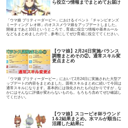
ら役立つ情報までまとめてお届け
「ウマ娘 プリティーダービー」におけるイベント「チャンピオンズ
ミーティング レオ杯」のオススメウマ娘をアップデートしました。
開催まであと10日というところで，育成に役立つ情報や基本ルール
などもまとめましたので，参考にしてぜひ育成に役立ててください。
【ウマ娘】2月24日実施バランス
調整まとめその②。通常スキル変
更点まとめ
「ウマ娘 プリティーダービー」において2月24日に実施された大型ア
ップデートの内容をまとめました。固有スキルまとめに続いて今回は
通常スキルになります。基本的には強化されたものばかりですが，な
かにはそんなに評価が変わらないものも。もろもろ含めてぜひ確認し
てください。
【ウマ娘】スコーピオ杯ラウンド
1＆2結果まとめ。水マルが順当に
活躍した結果に