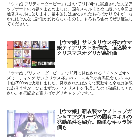
「ウマ娘 プリティーダービー」において2月24日に実施された大型ア
ップデートの内容をまとめました。固有スキルまとめに続いて今回は
通常スキルになります。基本的には強化されたものばかりですが，な
かにはそんなに評価が変わらないものも。もろもろ含めてぜひ確認し
てください。
【ウマ娘】サジタリウス杯のウマ
娘ティアリストを作成。追込勢＋
クリスマスオグリが高評価
「ウマ娘 プリティーダービー」で12月に開催される「チャンピオン
ズミーティング サジタリウス杯」のレース条件が有馬記念モデルの
中山2500mに決定しました。発表されたばかりで変動する余地は無限
にありますが，ひとまずのティアリストを作成したので確認してくだ
さい。有馬記念と言えばオグリキャップですよ。
【ウマ娘】新衣装マヤノトップガ
ン＆エアグルーヴの固有スキルの
発動条件を紹介。簡単なキャラ評
価も