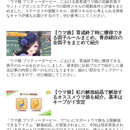
「ウマ娘 プリティーダービー」における新育成ウマ娘の花嫁衣裳マ
ヤノトップガンとエアグルーヴの固有スキルの発動条件と評価をまと
めました。ステータスや覚醒スキル，固有スキルから考えられる簡単
なキャラ評価もお届けするので，ぜひ参考にしてください。
【ウマ娘】育成終了時に獲得でき
る因子ルールまとめ。青赤緑白の
全因子をまとめて紹介
「ウマ娘 プリティーダービー」における，育成終了時に獲得できる
因子のルールをおさらいしました。基本的に以前ブログで紹介した過
去記事の内容と同一のものになりますが，細かい部分をアップデート
していますので，ぜひ確認してください。
【ウマ娘】虹の解放結晶で解放す
るオススメウマ娘を紹介。基本は
キープがド安定
「ウマ娘 プリティーダービー」でついにサポートウマ娘を上限解放
できるアイテム「解放結晶」が実装されました。今回は現在実装され
ているサポートウマ娘のなかでのオススメのほか，使うべきタイミン