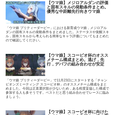
【ウマ娘】メジロアルダンの評価
と固有スキルの発動条件まとめ。
優秀な中距離先行向きウマ娘
「ウマ娘 プリティーダービー」における新育成ウマ娘，メジロアル
ダンの固有スキルの発動条件をまとめました。ステータスや覚醒スキ
ル，固有スキルから考えられる簡単なキャラ評価についてもまとめた
ので確認してください。
【ウマ娘】スコーピオ杯のオスス
メチーム構成まとめ。逃げ，先
行，デバフの組み合わせが安定
「ウマ娘 プリティーダービー」で11月23日にスタートする「チャン
ピオンズミーティング スコーピオ杯」のオススメチーム構成をまと
めました。今回は正直選択肢が少ないため，ある程度妥協した構成で
参加する人も多そうです。ベストだと思う組み合わせでレースに臨み
ましょう。
【ウマ娘】スコーピオ杯に向けた