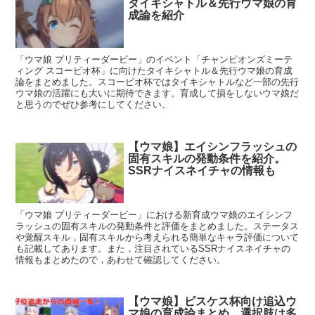
タイキシャトル＆先行ウマ娘の育
成論を紹介
「ウマ娘 プリティーダービー」のイベント「チャンピオンズミーテ
ィング スコーピオ杯」に向けたタイキシャトル＆先行ウマ娘の育成
論をまとめました。スコーピオ杯ではタイキシャトルなど一部の先行
ウマ娘の活躍にも大いに期待できます。育成して損をしないウマ娘だ
と思うのでぜひ参考にしてください。
【ウマ娘】エイシンフラッシュの
固有スキルの発動条件を紹介。
SSRナイスネイチャの情報も
「ウマ娘 プリティーダービー」における新育成ウマ娘のエイシンフ
ラッシュの固有スキルの発動条件と評価をまとめました。ステータス
や覚醒スキル，固有スキルから考えられる簡単なキャラ評価について
も記載してあります。また，注目されているSSRナイスネイチャの
情報もまとめたので，あわせて確認してください。
【ウマ娘】ピスケス杯向け追込ウ
マ娘の育成論まとめ。選択肢は多