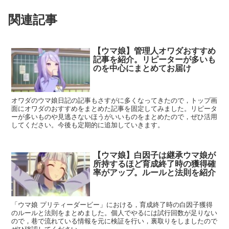
関連記事
【ウマ娘】管理人オワダおすすめ
記事を紹介。リピーターが多いも
のを中心にまとめてお届け
オワダのウマ娘日記の記事もさすがに多くなってきたので，トップ画
面にオワダのおすすめをまとめた記事を固定してみました。リピータ
ーが多いものや見逃さないほうがいいものをまとめたので，ぜひ活用
してください。今後も定期的に追加していきます。
【ウマ娘】白因子は継承ウマ娘が
所持するほど育成終了時の獲得確
率がアップ。ルールと法則を紹介
「ウマ娘 プリティーダービー」における，育成終了時の白因子獲得
のルールと法則をまとめました。個人でやるには試行回数が足りない
ので，巷で流れている情報を元に検証を行い，裏取りをしましたので