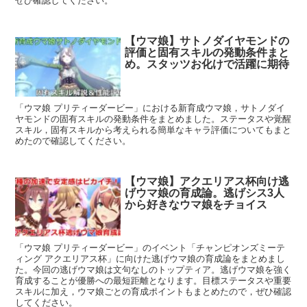
ぜひ確認してください。
【ウマ娘】サトノダイヤモンドの
評価と固有スキルの発動条件まと
め。スタッツお化けで活躍に期待
「ウマ娘 プリティーダービー」における新育成ウマ娘，サトノダイ
ヤモンドの固有スキルの発動条件をまとめました。ステータスや覚醒
スキル，固有スキルから考えられる簡単なキャラ評価についてもまと
めたので確認してください。
【ウマ娘】アクエリアス杯向け逃
げウマ娘の育成論。逃げシス3人
から好きなウマ娘をチョイス
「ウマ娘 プリティーダービー」のイベント「チャンピオンズミーテ
ィング アクエリアス杯」に向けた逃げウマ娘の育成論をまとめまし
た。今回の逃げウマ娘は文句なしのトップティア。逃げウマ娘を強く
育成することが優勝への最短距離となります。目標ステータスや重要
スキルに加え，ウマ娘ごとの育成ポイントもまとめたので，ぜひ確認
してください。