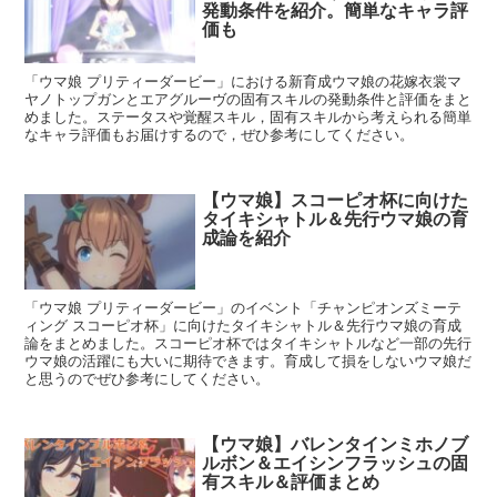
発動条件を紹介。簡単なキャラ評
価も
「ウマ娘 プリティーダービー」における新育成ウマ娘の花嫁衣裳マ
ヤノトップガンとエアグルーヴの固有スキルの発動条件と評価をまと
めました。ステータスや覚醒スキル，固有スキルから考えられる簡単
なキャラ評価もお届けするので，ぜひ参考にしてください。
【ウマ娘】スコーピオ杯に向けた
タイキシャトル＆先行ウマ娘の育
成論を紹介
「ウマ娘 プリティーダービー」のイベント「チャンピオンズミーテ
ィング スコーピオ杯」に向けたタイキシャトル＆先行ウマ娘の育成
論をまとめました。スコーピオ杯ではタイキシャトルなど一部の先行
ウマ娘の活躍にも大いに期待できます。育成して損をしないウマ娘だ
と思うのでぜひ参考にしてください。
【ウマ娘】バレンタインミホノブ
ルボン＆エイシンフラッシュの固
有スキル＆評価まとめ