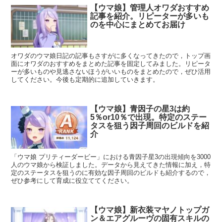
【ウマ娘】管理人オワダおすすめ
記事を紹介。リピーターが多いも
のを中心にまとめてお届け
オワダのウマ娘日記の記事もさすがに多くなってきたので，トップ画
面にオワダのおすすめをまとめた記事を固定してみました。リピータ
ーが多いものや見逃さないほうがいいものをまとめたので，ぜひ活用
してください。今後も定期的に追加していきます。
【ウマ娘】青因子の星3は約
5％or10％で出現。特定のステー
タスを狙う因子周回のビルドを紹
介
「ウマ娘 プリティーダービー」における青因子星3の出現傾向を3000
人のウマ娘から検証しました。データから見えてきた情報に加え，特
定のステータスを狙うのに有効な因子周回のビルドも紹介するので，
ぜひ参考にして育成に役立ててください。
【ウマ娘】新衣装マヤノトップガ
ン＆エアグルーヴの固有スキルの