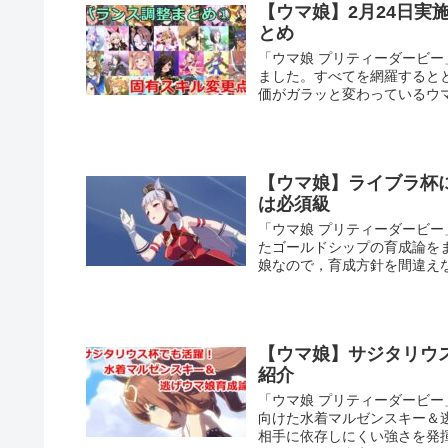
【ウマ娘】2月24日
とめ
「ウマ娘 プリティーダービー
ました。すべてを網羅すると
価がガラッと変わっているウ
【ウマ娘】ライブラ杯
は必須級
「ウマ娘 プリティーダービ
たゴールドシップの育成論をま
娘なので，育成方針を間違え
【ウマ娘】サジタリウ
紹介
「ウマ娘 プリティーダービ
向けた水着マルゼンスキー＆
相手に依存しにくい強さを発