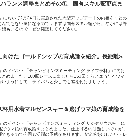
実施バランス調整まとめその①。固有スキル変更点ま
」において2月24日に実施された大型アップデートの内容をまとめ
とんでもない量になるので，まずは固有スキル編から。なかには評
マ娘もいるので，ぜひ確認してください。
に向けたゴールドシップの育成論を紹介。長距離S
ー」のイベント「チャンピオンズミーティング ライブラ杯」に向け
とめました。100回レースに出したら150回くらいは当たるウマ
ないようにして，ライバルと少しでも差を付けましょう。
ス杯用水着マルゼンスキー＆逃げウマ娘の育成論を
ー」のイベント「チャンピオンズミーティング サジタリウス杯」に
逃げウマ娘の育成論をまとめました。仕上げるのは難しいですが，
揮できるので今回も活躍の予感があります。安定感を出したいトレ