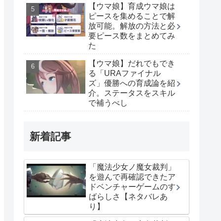
【ウマ娘】育成ウマ娘は
ピースを集めることで解
放可能。解放の方法と必
要ピース数をまとめてみ
た
【ウマ娘】だれでもでき
る「URAファイナル
ズ」優勝への育成論を紹
介。ステータスをスキル
で補うべし
新着記事
「魔法少女ノ魔女裁判」
を遊んで再確認できたア
ドベンチャーゲームのす
ばらしさ【ネタバレあ
り】