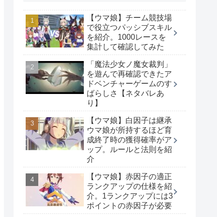
【ウマ娘】チーム競技場
で役立つパッシブスキル
を紹介。1000レースを
集計して確認してみた
「魔法少女ノ魔女裁判」
を遊んで再確認できたア
ドベンチャーゲームのす
ばらしさ【ネタバレあ
り】
【ウマ娘】白因子は継承
ウマ娘が所持するほど育
成終了時の獲得確率がア
ップ。ルールと法則を紹
介
【ウマ娘】赤因子の適正
ランクアップの仕様を紹
介。1ランクアップには3
ポイントの赤因子が必要