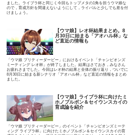
ました。ライブラ杯と同じく今回もトップメタの1角を担うウマ娘な
ので，育成方針を間違えないようにして，ライバルと少しでも差を付
けましょう。
【ウマ娘】レオ杯結果まとめ。8
月30日に始まる「アオハル杯」な
ど直近の情報も
「ウマ娘 プリティーダービー」におけるイベント「チャンピオンズ
ミーティング レオ杯」が終了しました。結果はさておき，みなさん
お疲れさまでした。今回はレオ杯の結果と全体の振り返り，ついでに
8月30日に始まる新シナリオ「アオハル杯」など直近の情報をまとめ
ました。
【ウマ娘】ライブラ杯に向けたミ
ホノブルボン＆セイウンスカイの
育成論を紹介
「ウマ娘 プリティーダービー」のイベント「チャンピオンズミーテ
ィング ライブラ杯」に向けたミホノブルボン＆セイウンスカイの育