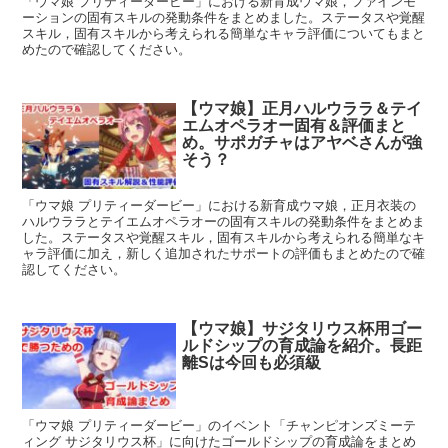
「ウマ娘 プリティーダービー」における新育成ウマ娘，ファインモ
ーションの固有スキルの発動条件をまとめました。ステータスや覚醒
スキル，固有スキルから考えられる簡単なキャラ評価についてもまと
めたので確認してください。
【ウマ娘】正月ハルウララ＆テイ
エムオペラオー固有＆評価まと
め。サポガチャはアヤベさんが強
そう？
「ウマ娘 プリティーダービー」における新育成ウマ娘，正月衣装の
ハルウララとテイエムオペラオーの固有スキルの発動条件をまとめま
した。ステータスや覚醒スキル，固有スキルから考えられる簡単なキ
ャラ評価に加え，新しく追加されたサポートの評価もまとめたので確
認してください。
【ウマ娘】サジタリウス杯用ゴー
ルドシップの育成論を紹介。長距
離Sは今回も必須級
「ウマ娘 プリティーダービー」のイベント「チャンピオンズミーテ
ィング サジタリウス杯」に向けたゴールドシップの育成論をまとめ