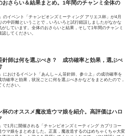
のおさらい＆結果まとめ。1年間のチャンミ全体の
」のイベント「チャンピオンズミーティング アリエス杯」が4月
ぶりの中距離ということで，いろいろと試行錯誤しましたがなかな
気がしています。全体のおさらいと結果，そして1年間のチャンミ
確認してください。
笹針師は何を選ぶべき？ 成功確率と効果，選ぶべ
け
ー」におけるイベント「あんし～ん笹針師、参☆上」の成功確率を
成功確率と効果，状況ごとに何を選ぶべきかなどをまとめたので，
てください。
ン杯のオススメ魔改造ウマ娘を紹介。高評価はハロ
ク
」で1月に開催される「チャンピオンズミーティング カプリコー
造ウマ娘をまとめました。正直，魔改造するのはめちゃくちゃ大変