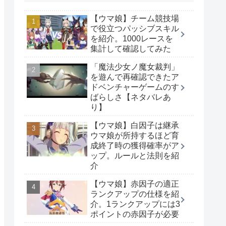
【ウマ娘】チーム競技場
で役立つパッシブスキル
を紹介。1000レースを
集計して確認してみた
「魔法少女ノ魔女裁判」
を遊んで再確認できたア
ドベンチャーゲームのす
ばらしさ【ネタバレあ
り】
【ウマ娘】白因子は継承
ウマ娘が所持するほど育
成終了時の獲得確率がア
ップ。ルールと法則を紹
介
【ウマ娘】赤因子の適正
ランクアップの仕様を紹
介。1ランクアップには3
ポイントの赤因子が必要