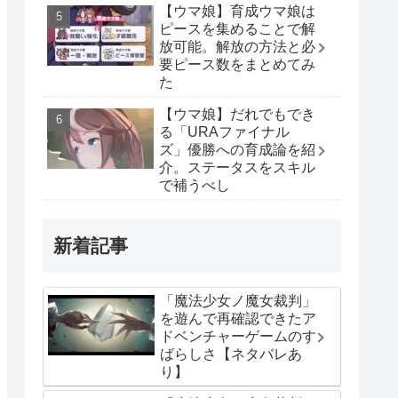
【ウマ娘】育成ウマ娘は
ピースを集めることで解
放可能。解放の方法と必
要ピース数をまとめてみ
た
【ウマ娘】だれでもでき
る「URAファイナル
ズ」優勝への育成論を紹
介。ステータスをスキル
で補うべし
新着記事
「魔法少女ノ魔女裁判」
を遊んで再確認できたア
ドベンチャーゲームのす
ばらしさ【ネタバレあ
り】