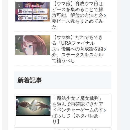
【ウマ娘】育成ウマ娘は
ピースを集めることで解
放可能。解放の方法と必
要ピース数をまとめてみ
た
【ウマ娘】だれでもでき
る「URAファイナル
ズ」優勝への育成論を紹
介。ステータスをスキル
で補うべし
新着記事
「魔法少女ノ魔女裁判」
を遊んで再確認できたア
ドベンチャーゲームのす
ばらしさ【ネタバレあ
り】