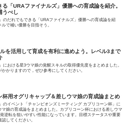
きる「URAファイナルズ」優勝への育成論を紹介。
補うべし
」のだれでもできる「URAファイナルズ」優勝への育成論を紹
キルで補い優勝を目指そう。
キルを活用して育成を有利に進めよう。レベル3まで
介
ー」における星3ウマ娘の覚醒スキルの取得優先度をまとめました。
がかかりますので，ぜひ参考にしてください。
ン杯用オグリキャップ＆差しウマ娘の育成論まとめ
ー」のイベント「チャンピオンズミーティング カプリコーン杯」に
ウマ娘の育成論をまとめました。カプリコーン杯における差しウマ
1発逆転を狙いやすい性能になっています。目標ステータスや重要
確認してください。