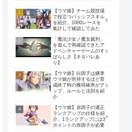
【ウマ娘】チーム競技場
で役立つパッシブスキル
を紹介。1000レースを
集計して確認してみた
「魔法少女ノ魔女裁判」
を遊んで再確認できたア
ドベンチャーゲームのす
ばらしさ【ネタバレあ
り】
【ウマ娘】白因子は継承
ウマ娘が所持するほど育
成終了時の獲得確率がア
ップ。ルールと法則を紹
介
【ウマ娘】赤因子の適正
ランクアップの仕様を紹
介。1ランクアップには3
ポイントの赤因子が必要