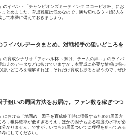
ー」のイベント「チャンピオンズミーティング スコーピオ杯」にお
をまとめました。育成難度は低めなので，勝ち切れるウマ娘3人を
成して本番に備えておきましょう。
のライバルデータまとめ。対戦相手の狙いどころを
ー」の育成シナリオ「アオハル杯 ～輝け、チームの絆～」のライバ
理出走のデータなどは抜けていますが，本育成に必要な情報は揃っ
の狙いどころを理解すれば，それだけ育成も捗ると思うので，ぜひ
因子狙いの周回方法をお届け。ファン数を稼ぎつつ
ー」における「地固め」因子を育成終了時に獲得するための周回方
ころ，獲得確率が低すぎるうえ，ほかの因子もある程度の水準が必
は分かりません。ですが，いつもの周回ついでに獲得を狙ってみる
参考にしてください。