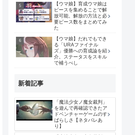
【ウマ娘】育成ウマ娘は
ピースを集めることで解
放可能。解放の方法と必
要ピース数をまとめてみ
た
【ウマ娘】だれでもでき
る「URAファイナル
ズ」優勝への育成論を紹
介。ステータスをスキル
で補うべし
新着記事
「魔法少女ノ魔女裁判」
を遊んで再確認できたア
ドベンチャーゲームのす
ばらしさ【ネタバレあ
り】