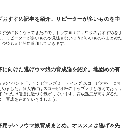
ダおすすめ記事を紹介。リピーターが多いものを中
さすがに多くなってきたので，トップ画面にオワダのおすすめをま
た。リピーターが多いものや見逃さないほうがいいものをまとめた
。今後も定期的に追加していきます。
杯に向けた逃げウマ娘の育成論を紹介。地固めの有
ー」のイベント「チャンピオンズミーティング スコーピオ杯」に向
とめました。個人的にはスコーピオ杯のトップメタと考えており，
ばそれだけ優勝に近づく気がしています。育成難度が高すぎるた
つ，育成を進めていきましょう。
杯用デバフウマ娘育成まとめ。オススメは逃げ＆先