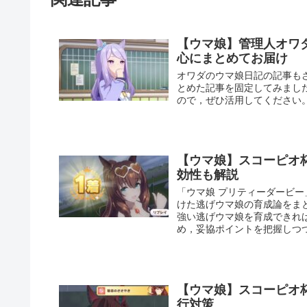
【ウマ娘】管理人オワ
心にまとめてお届け
オワダのウマ娘日記の記事も
とめた記事を固定してみまし
ので，ぜひ活用してください
【ウマ娘】スコーピオ
効性も解説
「ウマ娘 プリティーダービ
けた逃げウマ娘の育成論をま
強い逃げウマ娘を育成できれ
め，妥協ポイントを把握しつ
【ウマ娘】スコーピオ
行対策