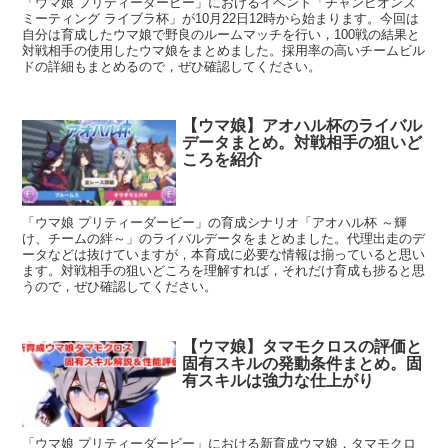
「ウマ娘 プリティーダービー」におけるイベント「チャンピオンズ
ミーティング ライブラ杯」が10月22日12時から始まります。今回は
自分は育成したウマ娘で野良のルームマッチを行い，100戦の結果と
対戦相手の使用したウマ娘をまとめました。採用率の高いチームビル
ドの詳細もまとめるので，ぜひ確認してください。
【ウマ娘】アオハル杯のライバル
データまとめ。対戦相手の狙いど
ころを紹介
「ウマ娘 プリティーダービー」の育成シナリオ「アオハル杯 ～輝
け、チームの絆～」のライバルデータをまとめました。代理出走のデ
ータなどは抜けていますが，本育成に必要な情報は揃っていると思い
ます。対戦相手の狙いどころを理解すれば，それだけ育成も捗ると思
うので，ぜひ確認してください。
【ウマ娘】タマモクロスの評価と
固有スキルの発動条件まとめ。固
有スキルは強力な仕上がり
「ウマ娘 プリティーダービー」における新育成ウマ娘，タマモクロ