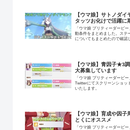
【ウマ娘】サトノダイ
タッツお化けで活躍に
「ウマ娘 プリティーダービ
動条件をまとめました。ステ
についてもまとめたので確認
【ウマ娘】青因子★3調
大募集しています
「ウマ娘 プリティーダービ
Twitterにてスクリーン
いたします。
【ウマ娘】育成や因子
とくにオススメ
「ウマ娘 プリティーダービ