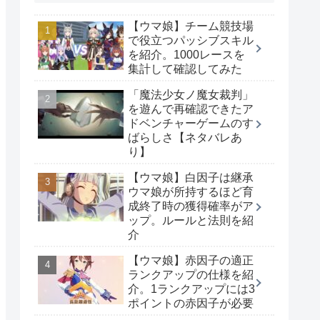
【ウマ娘】チーム競技場
で役立つパッシブスキル
を紹介。1000レースを
集計して確認してみた
「魔法少女ノ魔女裁判」
を遊んで再確認できたア
ドベンチャーゲームのす
ばらしさ【ネタバレあ
り】
【ウマ娘】白因子は継承
ウマ娘が所持するほど育
成終了時の獲得確率がア
ップ。ルールと法則を紹
介
【ウマ娘】赤因子の適正
ランクアップの仕様を紹
介。1ランクアップには3
ポイントの赤因子が必要