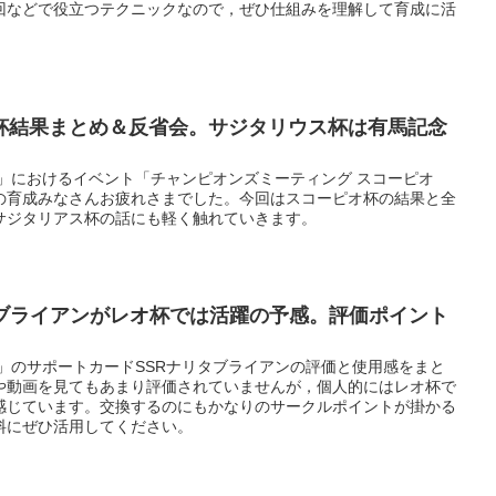
回などで役立つテクニックなので，ぜひ仕組みを理解して育成に活
杯結果まとめ＆反省会。サジタリウス杯は有馬記念
」におけるイベント「チャンピオンズミーティング スコーピオ
の育成みなさんお疲れさまでした。今回はスコーピオ杯の結果と全
サジタリアス杯の話にも軽く触れていきます。
タブライアンがレオ杯では活躍の予感。評価ポイント
」のサポートカードSSRナリタブライアンの評価と使用感をまと
や動画を見てもあまり評価されていませんが，個人的にはレオ杯で
感じています。交換するのにもかなりのサークルポイントが掛かる
料にぜひ活用してください。