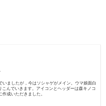
。
1
でいましたが，今はソシャゲがメイン。ウマ娘面白
りこんでいきます。アイコンとヘッダーは森キノコ
88）に作成いただきました。