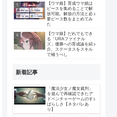
【ウマ娘】育成ウマ娘は
ピースを集めることで解
放可能。解放の方法と必
要ピース数をまとめてみ
た
【ウマ娘】だれでもでき
る「URAファイナル
ズ」優勝への育成論を紹
介。ステータスをスキル
で補うべし
新着記事
「魔法少女ノ魔女裁判」
を遊んで再確認できたア
ドベンチャーゲームのす
ばらしさ【ネタバレあ
り】