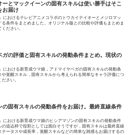
オーとマックイーンの固有スキルは使い勝手はそこ
をお届け
ー」におけるテレビアニメコラボのトウカイテイオーとメジロマッ
する条件をまとめました。オリジナル版との比較や評価もまとめま
てください。
ベガの評価と固有スキルの発動条件まとめ。現状の
ー」における新育成ウマ娘，アドマイヤベガの固有スキルの発動条
スや覚醒スキル，固有スキルから考えられる簡単なキャラ評価につ
ください。
ンの固有スキルの発動条件をお届け。最終直線条件
ー」における新育成ウマ娘のヒシアマゾンの固有スキルの発動条件
ルの追込枠で役割としては面白そうですが，固有スキルは最終直線
ステータスや成長率，覚醒スキルなどの簡単な雑感もお届けするの