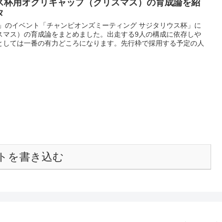
ス杯用オグリキャップ（クリスマス）の育成論を紹
タ
ー」のイベント「チャンピオンズミーティング サジタリウス杯」に
スマス）の育成論をまとめました。出走する9人の構成に依存しや
としては一番の有力どころになります。先行枠で採用する予定の人
トを書き込む