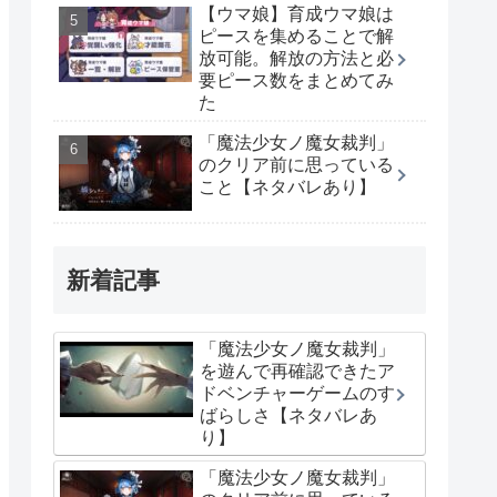
【ウマ娘】育成ウマ娘は
ピースを集めることで解
放可能。解放の方法と必
要ピース数をまとめてみ
た
「魔法少女ノ魔女裁判」
のクリア前に思っている
こと【ネタバレあり】
新着記事
「魔法少女ノ魔女裁判」
を遊んで再確認できたア
ドベンチャーゲームのす
ばらしさ【ネタバレあ
り】
「魔法少女ノ魔女裁判」