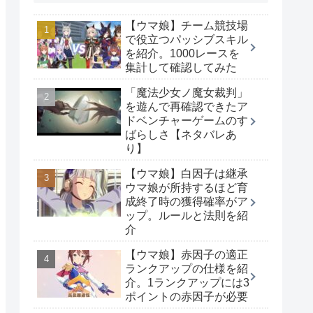
【ウマ娘】チーム競技場
で役立つパッシブスキル
を紹介。1000レースを
集計して確認してみた
「魔法少女ノ魔女裁判」
を遊んで再確認できたア
ドベンチャーゲームのす
ばらしさ【ネタバレあ
り】
【ウマ娘】白因子は継承
ウマ娘が所持するほど育
成終了時の獲得確率がア
ップ。ルールと法則を紹
介
【ウマ娘】赤因子の適正
ランクアップの仕様を紹
介。1ランクアップには3
ポイントの赤因子が必要