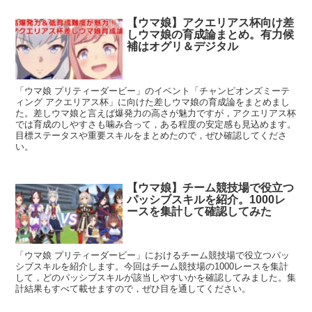
【ウマ娘】アクエリアス杯向け差
しウマ娘の育成論まとめ。有力候
補はオグリ＆デジタル
「ウマ娘 プリティーダービー」のイベント「チャンピオンズミーテ
ィング アクエリアス杯」に向けた差しウマ娘の育成論をまとめまし
た。差しウマ娘と言えば爆発力の高さが魅力ですが，アクエリアス杯
では育成のしやすさも噛み合って，ある程度の安定感も見込めます。
目標ステータスや重要スキルをまとめたので，ぜひ確認してくださ
い。
【ウマ娘】チーム競技場で役立つ
パッシブスキルを紹介。1000レ
ースを集計して確認してみた
「ウマ娘 プリティーダービー」におけるチーム競技場で役立つパッ
シブスキルを紹介します。今回はチーム競技場の1000レースを集計
して，どのパッシブスキルが該当しやすいかを確認してみました。集
計結果もすべて載せますので，ぜひ目を通してください。