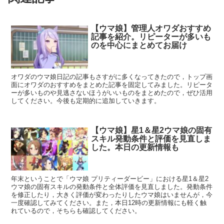
【ウマ娘】管理人オワダおすすめ
記事を紹介。リピーターが多いも
のを中心にまとめてお届け
オワダのウマ娘日記の記事もさすがに多くなってきたので，トップ画
面にオワダのおすすめをまとめた記事を固定してみました。リピータ
ーが多いものや見逃さないほうがいいものをまとめたので，ぜひ活用
してください。今後も定期的に追加していきます。
【ウマ娘】星1＆星2ウマ娘の固有
スキル発動条件と評価を見直しま
した。本日の更新情報も
年末ということで「ウマ娘 プリティーダービー」における星1＆星2
ウマ娘の固有スキルの発動条件と全体評価を見直しました。発動条件
を修正したり，大きく評価が変わったりしたウマ娘はいませんが，今
一度確認してみてください。また，本日12時の更新情報にも軽く触
れているので，そちらも確認してください。