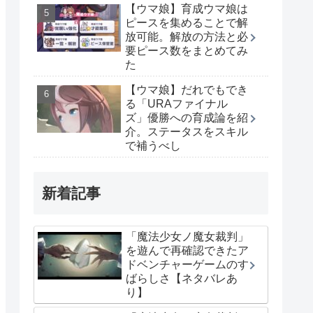
【ウマ娘】育成ウマ娘は
ピースを集めることで解
放可能。解放の方法と必
要ピース数をまとめてみ
た
【ウマ娘】だれでもでき
る「URAファイナル
ズ」優勝への育成論を紹
介。ステータスをスキル
で補うべし
新着記事
「魔法少女ノ魔女裁判」
を遊んで再確認できたア
ドベンチャーゲームのす
ばらしさ【ネタバレあ
り】