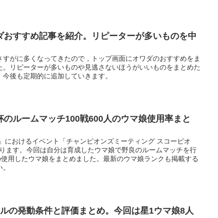
ダおすすめ記事を紹介。リピーターが多いものを中
さすがに多くなってきたので，トップ画面にオワダのおすすめをま
た。リピーターが多いものや見逃さないほうがいいものをまとめた
。今後も定期的に追加していきます。
のルームマッチ100戦600人のウマ娘使用率まと
」におけるイベント「チャンピオンズミーティング スコーピオ
始まります。今回は自分は育成したウマ娘で野良のルームマッチを行
手の使用したウマ娘をまとめました。最新のウマ娘ランクも掲載する
い。
キルの発動条件と評価まとめ。今回は星1ウマ娘8人