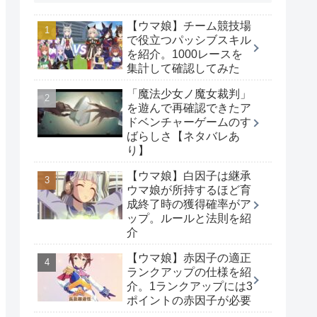
【ウマ娘】チーム競技場
で役立つパッシブスキル
を紹介。1000レースを
集計して確認してみた
「魔法少女ノ魔女裁判」
を遊んで再確認できたア
ドベンチャーゲームのす
ばらしさ【ネタバレあ
り】
【ウマ娘】白因子は継承
ウマ娘が所持するほど育
成終了時の獲得確率がア
ップ。ルールと法則を紹
介
【ウマ娘】赤因子の適正
ランクアップの仕様を紹
介。1ランクアップには3
ポイントの赤因子が必要