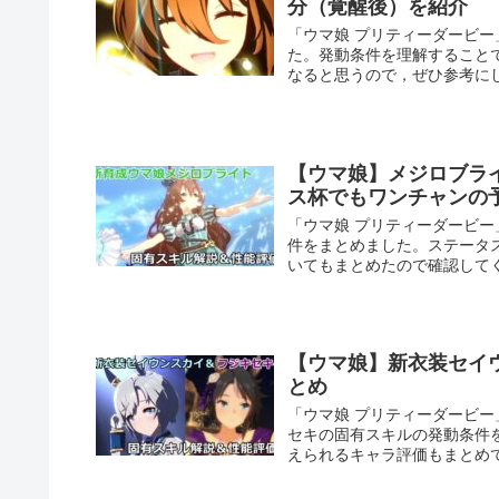
分（覚醒後）を紹介
「ウマ娘 プリティーダービ
た。発動条件を理解すること
なると思うので，ぜひ参考に
【ウマ娘】メジロブラ
ス杯でもワンチャンの
「ウマ娘 プリティーダービ
件をまとめました。ステータ
いてもまとめたので確認して
【ウマ娘】新衣装セイ
とめ
「ウマ娘 プリティーダービ
セキの固有スキルの発動条件
えられるキャラ評価もまとめ