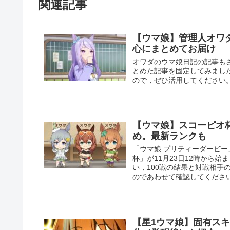
関連記事
【ウマ娘】管理人オワ
心にまとめてお届け
オワダのウマ娘日記の記事も
とめた記事を固定してみまし
ので，ぜひ活用してください
【ウマ娘】スコーピオ杯
め。最新ランクも
「ウマ娘 プリティーダービー
杯」が11月23日12時から
い，100戦の結果と対戦相
のであわせて確認してくださ
【星1ウマ娘】固有ス