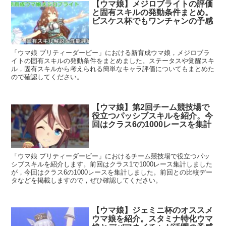
【ウマ娘】メジロブライトの評価
と固有スキルの発動条件まとめ。
ピスケス杯でもワンチャンの予感
「ウマ娘 プリティーダービー」における新育成ウマ娘，メジロブラ
イトの固有スキルの発動条件をまとめました。ステータスや覚醒スキ
ル，固有スキルから考えられる簡単なキャラ評価についてもまとめた
ので確認してください。
【ウマ娘】第2回チーム競技場で
役立つパッシブスキルを紹介。今
回はクラス6の1000レースを集計
「ウマ娘 プリティーダービー」におけるチーム競技場で役立つパッ
シブスキルを紹介します。前回はクラス1で1000レース集計しました
が，今回はクラス6の1000レースを集計しました。前回との比較デー
タなどを掲載しますので，ぜひ確認してください。
【ウマ娘】ジェミニ杯のオススメ
ウマ娘を紹介。スタミナ特化ウマ