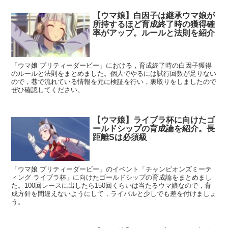
【ウマ娘】白因子は継承ウマ娘が
所持するほど育成終了時の獲得確
率がアップ。ルールと法則を紹介
「ウマ娘 プリティーダービー」における，育成終了時の白因子獲得
のルールと法則をまとめました。個人でやるには試行回数が足りない
ので，巷で流れている情報を元に検証を行い，裏取りをしましたので
ぜひ確認してください。
【ウマ娘】ライブラ杯に向けたゴ
ールドシップの育成論を紹介。長
距離Sは必須級
「ウマ娘 プリティーダービー」のイベント「チャンピオンズミーテ
ィング ライブラ杯」に向けたゴールドシップの育成論をまとめまし
た。100回レースに出したら150回くらいは当たるウマ娘なので，育
成方針を間違えないようにして，ライバルと少しでも差を付けましょ
う。