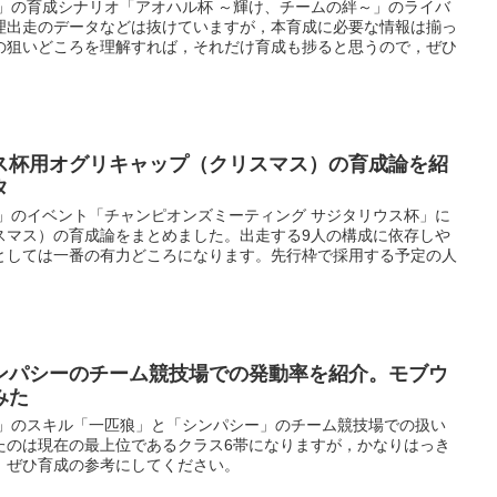
ー」の育成シナリオ「アオハル杯 ～輝け、チームの絆～」のライバ
理出走のデータなどは抜けていますが，本育成に必要な情報は揃っ
の狙いどころを理解すれば，それだけ育成も捗ると思うので，ぜひ
ス杯用オグリキャップ（クリスマス）の育成論を紹
タ
ー」のイベント「チャンピオンズミーティング サジタリウス杯」に
スマス）の育成論をまとめました。出走する9人の構成に依存しや
としては一番の有力どころになります。先行枠で採用する予定の人
ンパシーのチーム競技場での発動率を紹介。モブウ
みた
ー」のスキル「一匹狼」と「シンパシー」のチーム競技場での扱い
たのは現在の最上位であるクラス6帯になりますが，かなりはっき
。ぜひ育成の参考にしてください。