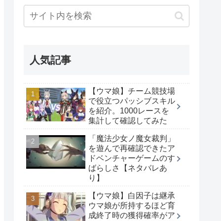
人気記事
【ウマ娘】チーム競技場
で役立つパッシブスキル
を紹介。1000レースを
集計して確認してみた
「魔法少女ノ魔女裁判」
を遊んで再確認できたア
ドベンチャーゲームのす
ばらしさ【ネタバレあ
り】
【ウマ娘】白因子は継承
ウマ娘が所持するほど育
成終了時の獲得確率がア