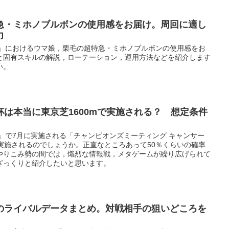
急・ミホノブルボンの使用感をお届け。周回に適し
力
ー」におけるウマ娘，栗毛の超特急・ミホノブルボンの使用感をお
と固有スキルの解説，ローテーション，運用方法などを紹介します
い。
は本当に東京芝1600mで実施される？ 想定条件
」で7月に実施される「チャンピオンズミーティング キャンサー
で実施されるのでしょうか。正直なところあって50％くらいの確率
やりこみ勢の間では，熾烈な情報戦，メタゲームが繰り広げられて
ざっくりと紹介したいと思います。
のライバルデータまとめ。対戦相手の狙いどころを