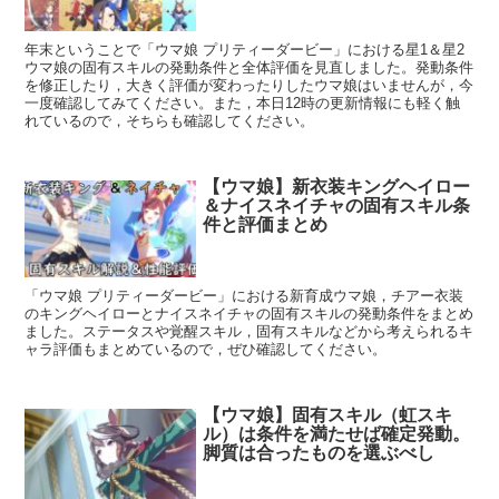
年末ということで「ウマ娘 プリティーダービー」における星1＆星2
ウマ娘の固有スキルの発動条件と全体評価を見直しました。発動条件
を修正したり，大きく評価が変わったりしたウマ娘はいませんが，今
一度確認してみてください。また，本日12時の更新情報にも軽く触
れているので，そちらも確認してください。
【ウマ娘】新衣装キングヘイロー
＆ナイスネイチャの固有スキル条
件と評価まとめ
「ウマ娘 プリティーダービー」における新育成ウマ娘，チアー衣装
のキングヘイローとナイスネイチャの固有スキルの発動条件をまとめ
ました。ステータスや覚醒スキル，固有スキルなどから考えられるキ
ャラ評価もまとめているので，ぜひ確認してください。
【ウマ娘】固有スキル（虹スキ
ル）は条件を満たせば確定発動。
脚質は合ったものを選ぶべし