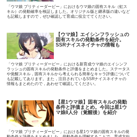
「ウマ娘 プリティーダービー」におけるウマ娘の固有スキル（虹ス
キル）の発動確率を検証しました。オリジナル版と継承版の違いなど
も記載しますので，ぜひ確認して育成に役立ててください。
【ウマ娘】エイシンフラッシュの
固有スキルの発動条件を紹介。
SSRナイスネイチャの情報も
「ウマ娘 プリティーダービー」における新育成ウマ娘のエイシンフ
ラッシュの固有スキルの発動条件と評価をまとめました。ステータス
や覚醒スキル，固有スキルから考えられる簡単なキャラ評価について
も記載してあります。また，注目されているSSRナイスネイチャの
情報もまとめたので，あわせて確認してください。
【星1ウマ娘】固有スキルの発動
条件と評価まとめ。今回は星1ウ
マ娘8人分（覚醒後）を紹介
「ウマ娘 プリティーダービー」における星1ウマ娘の固有スキルの発
動条件と評価をまとめました。発動条件を理解することで，育成方針