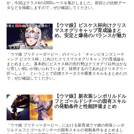
が，今回はクラス6の1000レースを集計しました。前回との比較デー
タなどを掲載しますので，ぜひ確認してください。
【ウマ娘】ピスケス杯向けクリス
マスオグリキャップ育成論まと
め。安定と爆発のバランスが魅力
「ウマ娘 プリティーダービー」のイベント「チャンピオンズミーテ
ィング ピスケス杯」に向けたクリスマスオグリキャップの育成論を
まとめました。基本的にピスケス杯の先行勢はクリオグリ以外はかな
り苦しい戦いが強いられています。採用するのであればクリオグリ一
択っしょ！ ということで目標ステータスや重要スキルをまとめたの
で，ぜひ確認してください。
【ウマ娘】新衣装シンボリルドル
フとゴールドシチーの固有スキル
の発動条件と性能評価まとめ
「ウマ娘 プリティーダービー」における新育成ウマ娘の和装シンボ
リルドルフとゴールドシチーの固有スキルの発動条件をまとめまし