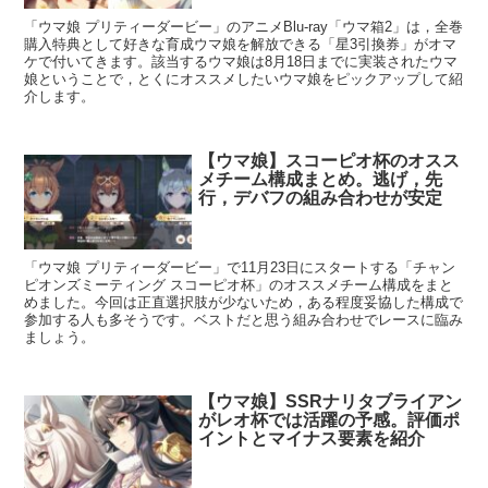
「ウマ娘 プリティーダービー」のアニメBlu-ray「ウマ箱2」は，全巻
購入特典として好きな育成ウマ娘を解放できる「星3引換券」がオマ
ケで付いてきます。該当するウマ娘は8月18日までに実装されたウマ
娘ということで，とくにオススメしたいウマ娘をピックアップして紹
介します。
【ウマ娘】スコーピオ杯のオスス
メチーム構成まとめ。逃げ，先
行，デバフの組み合わせが安定
「ウマ娘 プリティーダービー」で11月23日にスタートする「チャン
ピオンズミーティング スコーピオ杯」のオススメチーム構成をまと
めました。今回は正直選択肢が少ないため，ある程度妥協した構成で
参加する人も多そうです。ベストだと思う組み合わせでレースに臨み
ましょう。
【ウマ娘】SSRナリタブライアン
がレオ杯では活躍の予感。評価ポ
イントとマイナス要素を紹介