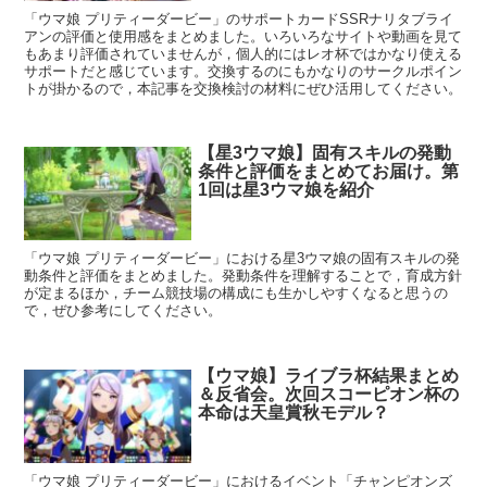
「ウマ娘 プリティーダービー」のサポートカードSSRナリタブライ
アンの評価と使用感をまとめました。いろいろなサイトや動画を見て
もあまり評価されていませんが，個人的にはレオ杯ではかなり使える
サポートだと感じています。交換するのにもかなりのサークルポイン
トが掛かるので，本記事を交換検討の材料にぜひ活用してください。
【星3ウマ娘】固有スキルの発動
条件と評価をまとめてお届け。第
1回は星3ウマ娘を紹介
「ウマ娘 プリティーダービー」における星3ウマ娘の固有スキルの発
動条件と評価をまとめました。発動条件を理解することで，育成方針
が定まるほか，チーム競技場の構成にも生かしやすくなると思うの
で，ぜひ参考にしてください。
【ウマ娘】ライブラ杯結果まとめ
＆反省会。次回スコーピオン杯の
本命は天皇賞秋モデル？
「ウマ娘 プリティーダービー」におけるイベント「チャンピオンズ