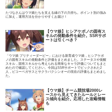
たづなさんはウマ娘たちを支える縁の下の力持ち。ポイント別の強み
に加え，運用方法を分かりやすくお届け！
【ウマ娘】ヒシアケボノの固有ス
キルの発動条件を紹介。SSRサポ
ートは引くべき？
「ウマ娘 プリティーダービー」における新育成ウマ娘，ヒシアケボ
ノの固有スキルの発動条件と評価をまとめました。ステータスや覚醒
スキル，固有スキルから考えられる簡単なキャラ評価についてもまと
めたので確認してください。今回はSSRサポートでピックされた2
人，ビコーペガサスとサクラバクシンオーの現在の評価もまとめまし
た。
【ウマ娘】チーム競技場2000レ
ースから見えてきたルールとレー
ス傾向を紹介。応用した攻略情報
も