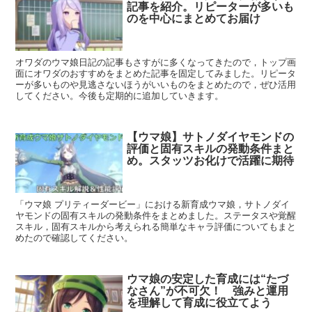
記事を紹介。リピーターが多いも
のを中心にまとめてお届け
オワダのウマ娘日記の記事もさすがに多くなってきたので，トップ画
面にオワダのおすすめをまとめた記事を固定してみました。リピータ
ーが多いものや見逃さないほうがいいものをまとめたので，ぜひ活用
してください。今後も定期的に追加していきます。
【ウマ娘】サトノダイヤモンドの
評価と固有スキルの発動条件まと
め。スタッツお化けで活躍に期待
「ウマ娘 プリティーダービー」における新育成ウマ娘，サトノダイ
ヤモンドの固有スキルの発動条件をまとめました。ステータスや覚醒
スキル，固有スキルから考えられる簡単なキャラ評価についてもまと
めたので確認してください。
ウマ娘の安定した育成には“たづ
なさん”が不可欠！ 強みと運用
を理解して育成に役立てよう