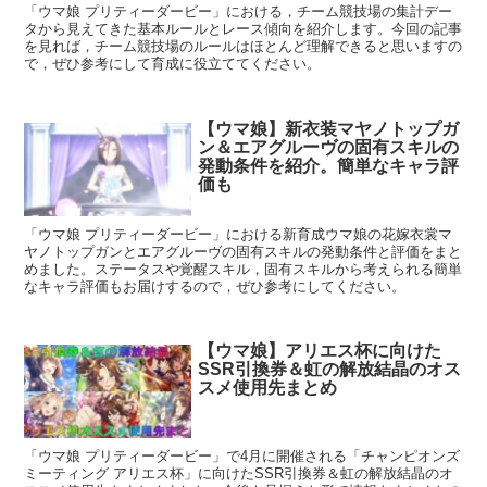
「ウマ娘 プリティーダービー」における，チーム競技場の集計デー
タから見えてきた基本ルールとレース傾向を紹介します。今回の記事
を見れば，チーム競技場のルールはほとんど理解できると思いますの
で，ぜひ参考にして育成に役立ててください。
【ウマ娘】新衣装マヤノトップガ
ン＆エアグルーヴの固有スキルの
発動条件を紹介。簡単なキャラ評
価も
「ウマ娘 プリティーダービー」における新育成ウマ娘の花嫁衣裳マ
ヤノトップガンとエアグルーヴの固有スキルの発動条件と評価をまと
めました。ステータスや覚醒スキル，固有スキルから考えられる簡単
なキャラ評価もお届けするので，ぜひ参考にしてください。
【ウマ娘】アリエス杯に向けた
SSR引換券＆虹の解放結晶のオス
スメ使用先まとめ
「ウマ娘 プリティーダービー」で4月に開催される「チャンピオンズ
ミーティング アリエス杯」に向けたSSR引換券＆虹の解放結晶のオ