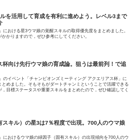
キルを活用して育成を有利に進めよう。レベル3まで
介
ー」における星3ウマ娘の覚醒スキルの取得優先度をまとめました。
がかかりますので，ぜひ参考にしてください。
ス杯向け先行ウマ娘の育成論。狙うは最前列！で追
ー」のイベント「チャンピオンズミーティング アクエリアス杯」に
まとめました。そもそもがダートチャンミということで活躍できる
が，目標ステータスや重要スキルをまとめたので，ぜひ確認してく
スキル）の星3は7％程度で出現。700人のウマ娘
」におけるウマ娘の緑因子（固有スキル）の出現傾向を700人のウ