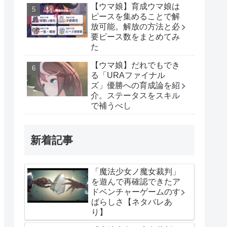
【ウマ娘】育成ウマ娘は
ピースを集めることで解
放可能。解放の方法と必
要ピース数をまとめてみ
た
【ウマ娘】だれでもでき
る「URAファイナル
ズ」優勝への育成論を紹
介。ステータスをスキル
で補うべし
新着記事
「魔法少女ノ魔女裁判」
を遊んで再確認できたア
ドベンチャーゲームのす
ばらしさ【ネタバレあ
り】