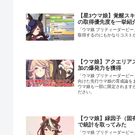
【星3ウマ娘】覚醒ス
の取得優先度を一挙紹
「ウマ娘 プリティーダービ
取得するのにもかなりコスト
【ウマ娘】アクエリア
加の爆発力を獲得
「ウマ娘 プリティーダービ
向けた先行ウマ娘の育成論を
ウマ娘も一部に限定されます
ださい。
【ウマ娘】緑因子（固有
で統計を取ってみた
「ウマ娘 プリティーダービー