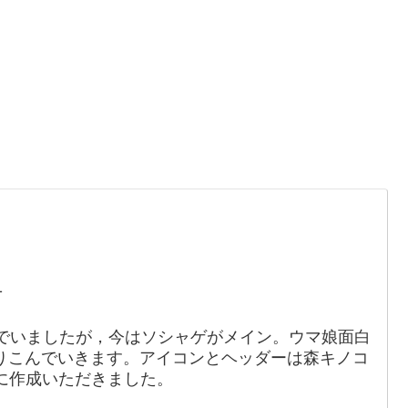
。
1
でいましたが，今はソシャゲがメイン。ウマ娘面白
りこんでいきます。アイコンとヘッダーは森キノコ
88）に作成いただきました。