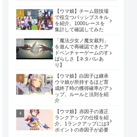
【ウマ娘】チーム競技場
で役立つパッシブスキル
を紹介。1000レースを
集計して確認してみた
「魔法少女ノ魔女裁判」
を遊んで再確認できたア
ドベンチャーゲームのす
ばらしさ【ネタバレあ
り】
【ウマ娘】白因子は継承
ウマ娘が所持するほど育
成終了時の獲得確率がア
ップ。ルールと法則を紹
介
【ウマ娘】赤因子の適正
ランクアップの仕様を紹
介。1ランクアップには3
ポイントの赤因子が必要