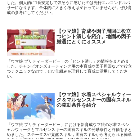
した。個人的に1番安定して強そうに感じたのは先行エルコンドルパ
サーになります。全体的に大きく考えは変わっていませんが，ぜひ育
成の参考にしてください。
【ウマ娘】育成や因子周回に役立
つヒント潰しを紹介。地固め因子
厳選にとくにオススメ
「ウマ娘 プリティーダービー」の「ヒント潰し」の情報をまとめま
した。チャンピオンズミーティング用の本育成や因子周回などで役立
つテクニックなので，ぜひ仕組みを理解して育成に活用してくださ
い。
【ウマ娘】水着スペシャルウィー
ク＆マルゼンスキーの固有スキル
の発動条件を紹介
「ウマ娘 プリティーダービー」における新育成ウマ娘の水着スペシ
ャルウィークとマルゼンスキーの固有スキルの発動条件と評価をまと
めました。ステータスや覚醒スキル，固有スキルから考えられる簡単