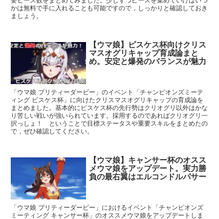
要ピース数をまとめてみました。少しずつピースを集めていけばいつ
かは無料で手に入れることも可能ですので，しっかりと確認しておき
ましょう。
【ウマ娘】ピスケス杯向けクリス
マスオグリキャップ育成論まと
め。安定と爆発のバランスが魅力
「ウマ娘 プリティーダービー」のイベント「チャンピオンズミーテ
ィング ピスケス杯」に向けたクリスマスオグリキャップの育成論を
まとめました。基本的にピスケス杯の先行勢はクリオグリ以外はかな
り苦しい戦いが強いられています。採用するのであればクリオグリ一
択っしょ！ ということで目標ステータスや重要スキルをまとめたの
で，ぜひ確認してください。
【ウマ娘】キャンサー杯のオスス
メウマ娘をアップデート。実力勝
負の最右翼はエルコンドルパサー
「ウマ娘 プリティーダービー」におけるイベント「チャンピオンズ
ミーティング キャンサー杯」のオススメウマ娘をアップデートしま