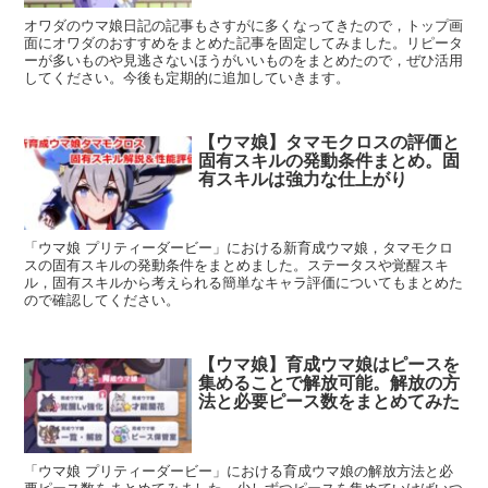
オワダのウマ娘日記の記事もさすがに多くなってきたので，トップ画
面にオワダのおすすめをまとめた記事を固定してみました。リピータ
ーが多いものや見逃さないほうがいいものをまとめたので，ぜひ活用
してください。今後も定期的に追加していきます。
【ウマ娘】タマモクロスの評価と
固有スキルの発動条件まとめ。固
有スキルは強力な仕上がり
「ウマ娘 プリティーダービー」における新育成ウマ娘，タマモクロ
スの固有スキルの発動条件をまとめました。ステータスや覚醒スキ
ル，固有スキルから考えられる簡単なキャラ評価についてもまとめた
ので確認してください。
【ウマ娘】育成ウマ娘はピースを
集めることで解放可能。解放の方
法と必要ピース数をまとめてみた
「ウマ娘 プリティーダービー」における育成ウマ娘の解放方法と必