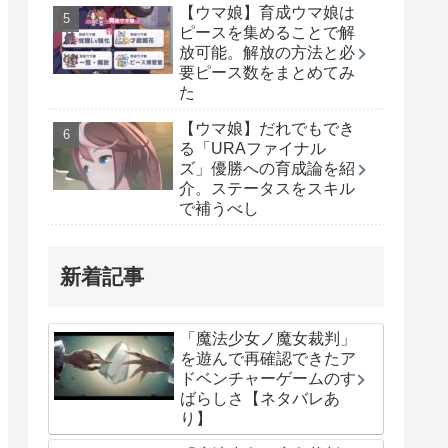
【ウマ娘】育成ウマ娘は
ピースを集めることで解
放可能。解放の方法と必
要ピース数をまとめてみ
た
【ウマ娘】だれでもでき
る「URAファイナル
ズ」優勝への育成論を紹
介。ステータスをスキル
で補うべし
新着記事
「魔法少女ノ魔女裁判」
を遊んで再確認できたア
ドベンチャーゲームのす
ばらしさ【ネタバレあ
り】