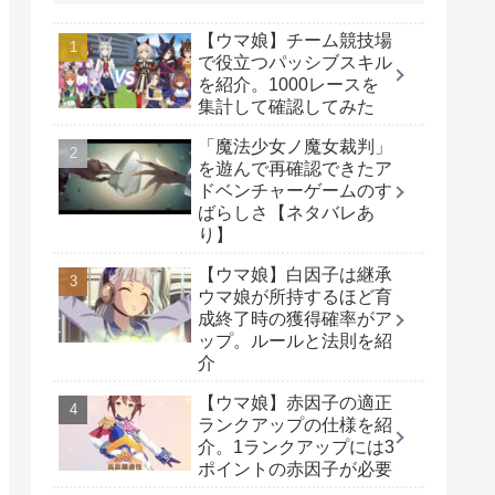
【ウマ娘】チーム競技場
で役立つパッシブスキル
を紹介。1000レースを
集計して確認してみた
「魔法少女ノ魔女裁判」
を遊んで再確認できたア
ドベンチャーゲームのす
ばらしさ【ネタバレあ
り】
【ウマ娘】白因子は継承
ウマ娘が所持するほど育
成終了時の獲得確率がア
ップ。ルールと法則を紹
介
【ウマ娘】赤因子の適正
ランクアップの仕様を紹
介。1ランクアップには3
ポイントの赤因子が必要