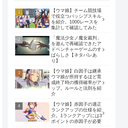
【ウマ娘】チーム競技場
で役立つパッシブスキル
を紹介。1000レースを
集計して確認してみた
「魔法少女ノ魔女裁判」
を遊んで再確認できたア
ドベンチャーゲームのす
ばらしさ【ネタバレあ
り】
【ウマ娘】白因子は継承
ウマ娘が所持するほど育
成終了時の獲得確率がア
ップ。ルールと法則を紹
介
【ウマ娘】赤因子の適正
ランクアップの仕様を紹
介。1ランクアップには3
ポイントの赤因子が必要