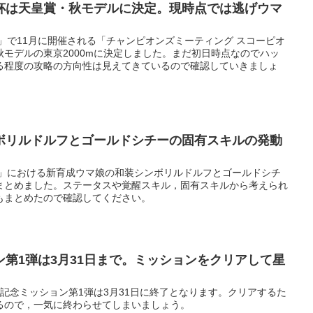
杯は天皇賞・秋モデルに決定。現時点では逃げウマ
」で11月に開催される「チャンピオンズミーティング スコーピオ
モデルの東京2000mに決定しました。まだ初日時点なのでハッ
る程度の攻略の方向性は見えてきているので確認していきましょ
ボリルドルフとゴールドシチーの固有スキルの発動
ー」における新育成ウマ娘の和装シンボリルドルフとゴールドシチ
まとめました。ステータスや覚醒スキル，固有スキルから考えられ
もまとめたので確認してください。
第1弾は3月31日まで。ミッションをクリアして星
記念ミッション第1弾は3月31日に終了となります。クリアするた
るので，一気に終わらせてしまいましょう。