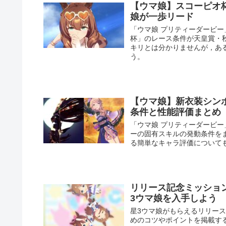
【ウマ娘】スコーピオ
娘が一歩リード
「ウマ娘 プリティーダービー
杯」のレース条件が天皇賞・秋
キリとは分かりませんが，あ
う。
【ウマ娘】新衣装シン
条件と性能評価まとめ
「ウマ娘 プリティーダービ
ーの固有スキルの発動条件を
る簡単なキャラ評価について
リリース記念ミッション
3ウマ娘を入手しよう
星3ウマ娘がもらえるリリース
めのコツやポイントを掲載す