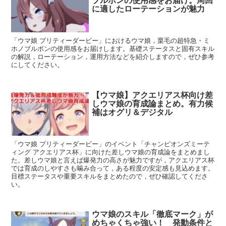
ブルボンの使用感をお届け。周回
に適したローテーションが魅力
「ウマ娘 プリティーダービー」におけるウマ娘，栗毛の超特急・ミ
ホノブルボンの使用感をお届けします。基礎ステータスと固有スキル
の解説，ローテーション，運用方法などを紹介しますので，ぜひ参考
にしてください。
【ウマ娘】アクエリアス杯向け差
しウマ娘の育成論まとめ。有力候
補はオグリ＆デジタル
「ウマ娘 プリティーダービー」のイベント「チャンピオンズミーテ
ィング アクエリアス杯」に向けた差しウマ娘の育成論をまとめまし
た。差しウマ娘と言えば爆発力の高さが魅力ですが，アクエリアス杯
では育成のしやすさも噛み合って，ある程度の安定感も見込めます。
目標ステータスや重要スキルをまとめたので，ぜひ確認してくださ
い。
ウマ娘のスキル「徹底マーク」が
めちゃくちゃ強い！ 発動条件と