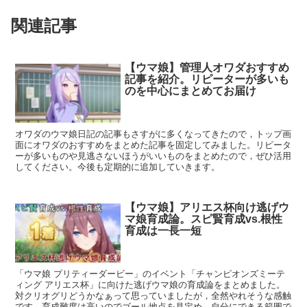
関連記事
【ウマ娘】管理人オワダおすすめ
記事を紹介。リピーターが多いも
のを中心にまとめてお届け
オワダのウマ娘日記の記事もさすがに多くなってきたので，トップ画
面にオワダのおすすめをまとめた記事を固定してみました。リピータ
ーが多いものや見逃さないほうがいいものをまとめたので，ぜひ活用
してください。今後も定期的に追加していきます。
【ウマ娘】アリエス杯向け逃げウ
マ娘育成論。スピ賢育成vs.根性
育成は一長一短
「ウマ娘 プリティーダービー」のイベント「チャンピオンズミーテ
ィング アリエス杯」に向けた逃げウマ娘の育成論をまとめました。
対クリオグリどうかなぁって思っていましたが，全然やれそうな感触
です。育成難度は高いのでゴール地点を見定め，自分にできる範囲で