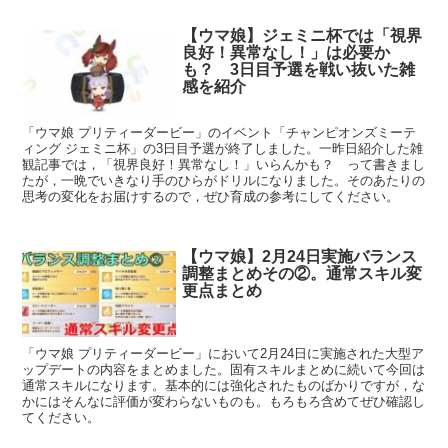
【ウマ娘】ジェミニ杯では「視界
良好！異常なし！」は必要か
も？ 3日目予選を戦い抜いた雑
感を紹介
「ウマ娘 プリティーダービー」のイベント「チャンピオンズミーテ
ィング ジェミニ杯」の3日目予選が終了しました。一昨日紹介した雑
観記事では，「視界良好！異常なし！」いらんかも？ って書きまし
たが，一晩でいきなり手のひらがドリルになりました。そのあたりの
思考の変化をお届けするので，ぜひ育成の参考にしてください。
【ウマ娘】2月24日実施バランス
調整まとめその②。通常スキル変
更点まとめ
「ウマ娘 プリティーダービー」において2月24日に実施された大型ア
ップデートの内容をまとめました。固有スキルまとめに続いて今回は
通常スキルになります。基本的には強化されたものばかりですが，な
かにはそんなに評価が変わらないものも。もろもろ含めてぜひ確認し
てください。