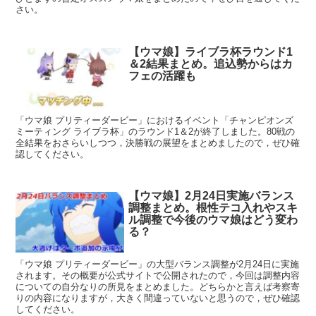
さい。
【ウマ娘】ライブラ杯ラウンド1
＆2結果まとめ。追込勢からはカ
フェの活躍も
「ウマ娘 プリティーダービー」におけるイベント「チャンピオンズ
ミーティング ライブラ杯」のラウンド1＆2が終了しました。80戦の
全結果をおさらいしつつ，決勝戦の展望をまとめましたので，ぜひ確
認してください。
【ウマ娘】2月24日実施バランス
調整まとめ。根性テコ入れやスキ
ル調整で今後のウマ娘はどう変わ
る？
「ウマ娘 プリティーダービー」の大型バランス調整が2月24日に実施
されます。その概要が公式サイトで公開されたので，今回は調整内容
についての自分なりの所見をまとめました。どちらかと言えば考察寄
りの内容になりますが，大きく間違っていないと思うので，ぜひ確認
してください。