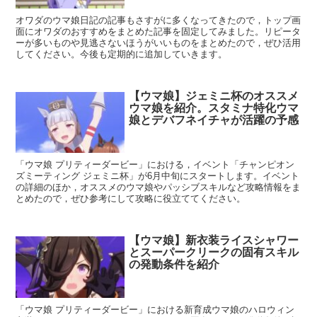
オワダのウマ娘日記の記事もさすがに多くなってきたので，トップ画
面にオワダのおすすめをまとめた記事を固定してみました。リピータ
ーが多いものや見逃さないほうがいいものをまとめたので，ぜひ活用
してください。今後も定期的に追加していきます。
【ウマ娘】ジェミニ杯のオススメ
ウマ娘を紹介。スタミナ特化ウマ
娘とデバフネイチャが活躍の予感
「ウマ娘 プリティーダービー」における，イベント「チャンピオン
ズミーティング ジェミニ杯」が6月中旬にスタートします。イベント
の詳細のほか，オススメのウマ娘やパッシブスキルなど攻略情報をま
とめたので，ぜひ参考にして攻略に役立ててください。
【ウマ娘】新衣装ライスシャワー
とスーパークリークの固有スキル
の発動条件を紹介
「ウマ娘 プリティーダービー」における新育成ウマ娘のハロウィン