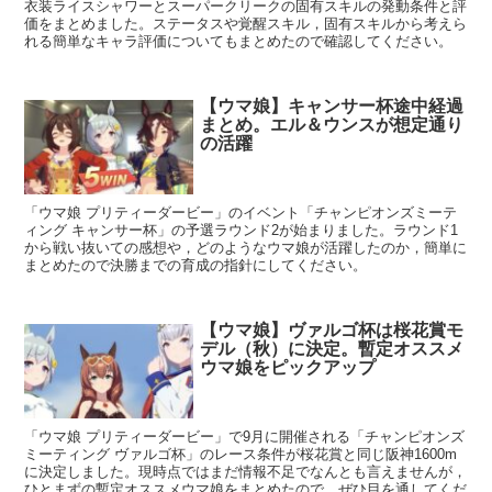
衣装ライスシャワーとスーパークリークの固有スキルの発動条件と評
価をまとめました。ステータスや覚醒スキル，固有スキルから考えら
れる簡単なキャラ評価についてもまとめたので確認してください。
【ウマ娘】キャンサー杯途中経過
まとめ。エル＆ウンスが想定通り
の活躍
「ウマ娘 プリティーダービー」のイベント「チャンピオンズミーテ
ィング キャンサー杯」の予選ラウンド2が始まりました。ラウンド1
から戦い抜いての感想や，どのようなウマ娘が活躍したのか，簡単に
まとめたので決勝までの育成の指針にしてください。
【ウマ娘】ヴァルゴ杯は桜花賞モ
デル（秋）に決定。暫定オススメ
ウマ娘をピックアップ
「ウマ娘 プリティーダービー」で9月に開催される「チャンピオンズ
ミーティング ヴァルゴ杯」のレース条件が桜花賞と同じ阪神1600m
に決定しました。現時点ではまだ情報不足でなんとも言えませんが，
ひとまずの暫定オススメウマ娘をまとめたので，ぜひ目を通してくだ