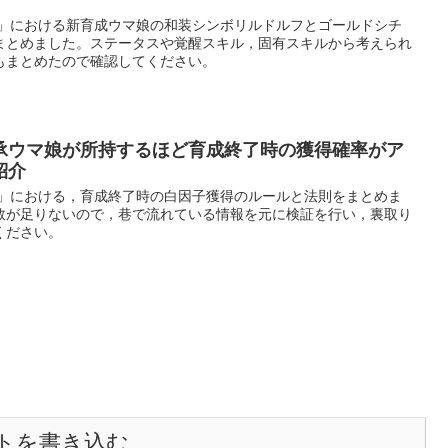
ー」における新育成ウマ娘の和装シンボリルドルフとゴールドシチ
まとめました。ステータスや覚醒スキル，固有スキルから考えられ
もまとめたので確認してください。
承ウマ娘が所持するほど育成終了時の獲得確率がア
紹介
ー」における，育成終了時の白因子獲得のルールと法則をまとめま
数が足りないので，巷で流れている情報を元に検証を行い，裏取り
ください。
トを書き込む