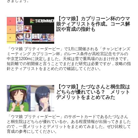
きましょう。
【ウマ娘】カプリコーン杯のウマ
娘ティアリストを作成。コース解
説や育成の指針も
「ウマ娘 プリティーダービー」で1月に開催される「チャンピオンズ
ミーティング カプリコーン杯」のレース条件が高松宮記念モデルの
中京芝1200mに決定しました。天候は雪で重馬場のおまけ付きです。
短距離での初開催と言うことでまだまだ研究は必要ですが，攻略の指
針とティアリストをまとめたので確認してください。
【ウマ娘】たづなさんと桐生院は
どちらが優れている？ メリット
デメリットをまとめてみた
「ウマ娘 プリティーダービー」のサポートカードであるたづなさん
と桐生院はどちらが優れているか。ある程度情報が出揃ってきました
ので，一度メリットとデメリットをまとめてみました。ぜひ比較して
育成の参考にしてください。