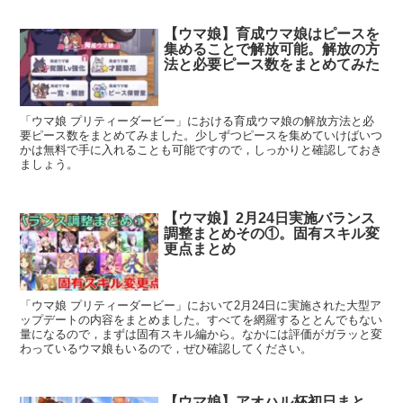
【ウマ娘】育成ウマ娘はピースを
集めることで解放可能。解放の方
法と必要ピース数をまとめてみた
「ウマ娘 プリティーダービー」における育成ウマ娘の解放方法と必
要ピース数をまとめてみました。少しずつピースを集めていけばいつ
かは無料で手に入れることも可能ですので，しっかりと確認しておき
ましょう。
【ウマ娘】2月24日実施バランス
調整まとめその①。固有スキル変
更点まとめ
「ウマ娘 プリティーダービー」において2月24日に実施された大型ア
ップデートの内容をまとめました。すべてを網羅するととんでもない
量になるので，まずは固有スキル編から。なかには評価がガラッと変
わっているウマ娘もいるので，ぜひ確認してください。
【ウマ娘】アオハル杯初日まと