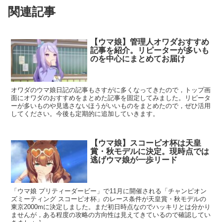
関連記事
【ウマ娘】管理人オワダおすすめ
記事を紹介。リピーターが多いも
のを中心にまとめてお届け
オワダのウマ娘日記の記事もさすがに多くなってきたので，トップ画
面にオワダのおすすめをまとめた記事を固定してみました。リピータ
ーが多いものや見逃さないほうがいいものをまとめたので，ぜひ活用
してください。今後も定期的に追加していきます。
【ウマ娘】スコーピオ杯は天皇
賞・秋モデルに決定。現時点では
逃げウマ娘が一歩リード
「ウマ娘 プリティーダービー」で11月に開催される「チャンピオン
ズミーティング スコーピオ杯」のレース条件が天皇賞・秋モデルの
東京2000mに決定しました。まだ初日時点なのでハッキリとは分かり
ませんが，ある程度の攻略の方向性は見えてきているので確認してい