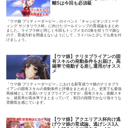
離Sは今回も必須級
「ウマ娘 プリティーダービー」のイベント「チャンピオンズミーテ
ィング サジタリウス杯」に向けたゴールドシップの育成論をまとめ
ました。ライブラ杯と同じく今回もトップメタの1角を担うウマ娘な
ので，育成方針を間違えないようにして，ライバルと少しでも差を付
けましょう。
【ウマ娘】ナリタブライアンの固
有スキルの発動条件をお届け。高
確率で発動する差し運用がオスス
メ
「ウマ娘 プリティーダービー」における新育成ウマ娘のナリタブラ
イアンの固有スキルの発動条件と評価をまとめました。史実でも最強
馬候補として名高いナリタブライアンですが，固有スキル，覚醒スキ
ル，成長率が高水準でまとまっていて，初日の段階でかなり強そうな
雰囲気を感じています。
【ウマ娘】アクエリアス杯向け逃
げウマ娘の育成論。逃げシス3人