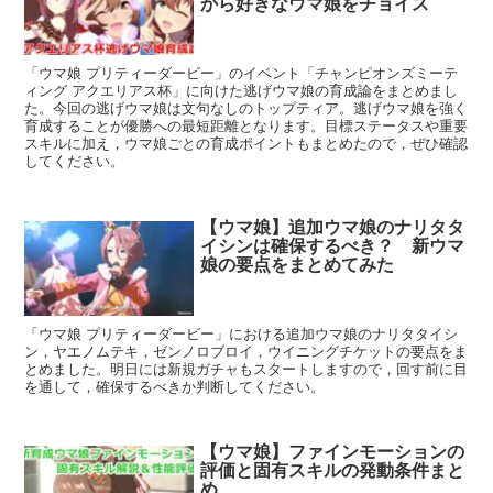
から好きなウマ娘をチョイス
「ウマ娘 プリティーダービー」のイベント「チャンピオンズミーテ
ィング アクエリアス杯」に向けた逃げウマ娘の育成論をまとめまし
た。今回の逃げウマ娘は文句なしのトップティア。逃げウマ娘を強く
育成することが優勝への最短距離となります。目標ステータスや重要
スキルに加え，ウマ娘ごとの育成ポイントもまとめたので，ぜひ確認
してください。
【ウマ娘】追加ウマ娘のナリタタ
イシンは確保するべき？ 新ウマ
娘の要点をまとめてみた
「ウマ娘 プリティーダービー」における追加ウマ娘のナリタタイシ
ン，ヤエノムテキ，ゼンノロブロイ，ウイニングチケットの要点をま
とめました。明日には新規ガチャもスタートしますので，回す前に目
を通して，確保するべきか判断してください。
【ウマ娘】ファインモーションの
評価と固有スキルの発動条件まと
め