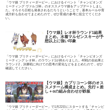
「ウマ娘 プリティーダービー」におけるイベント「チャンピオンズ
ミーティング ヴァルゴ杯」のオススメウマ娘をアップデートしまし
た。そろそろ日程も発表されるだろうということで，基本ルールや育
成方針も合わせてまとめたので，ぜひ育成の参考に役立ててくださ
い。
【ウマ娘】レオ杯ラウンド1結果
まとめ。水着マルゼンスキーが予
想以上に強い印象
「ウマ娘 プリティーダービー」におけるイベント「チャンピオンズ
ミーティング レオ杯」のラウンド1が終わりました。40戦の全結果と
ラウンド2，決勝戦に向けての思考の変化などをまとめたので，ぜひ
確認してください。
【ウマ娘】カプリコーン杯のオス
スメチーム構成まとめ。先行＋差
し＋αの組み合わせが鉄板
「ウマ娘 プリティーダービー」で1月22日にスタートする「チャンピ