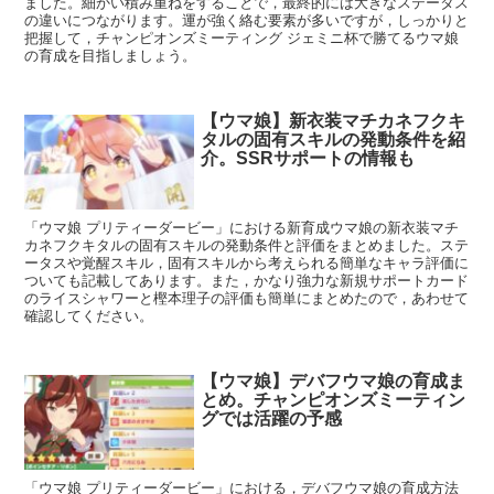
ました。細かい積み重ねをすることで，最終的には大きなステータス
の違いにつながります。運が強く絡む要素が多いですが，しっかりと
把握して，チャンピオンズミーティング ジェミニ杯で勝てるウマ娘
の育成を目指しましょう。
【ウマ娘】新衣装マチカネフクキ
タルの固有スキルの発動条件を紹
介。SSRサポートの情報も
「ウマ娘 プリティーダービー」における新育成ウマ娘の新衣装マチ
カネフクキタルの固有スキルの発動条件と評価をまとめました。ステ
ータスや覚醒スキル，固有スキルから考えられる簡単なキャラ評価に
ついても記載してあります。また，かなり強力な新規サポートカード
のライスシャワーと樫本理子の評価も簡単にまとめたので，あわせて
確認してください。
【ウマ娘】デバフウマ娘の育成ま
とめ。チャンピオンズミーティン
グでは活躍の予感
「ウマ娘 プリティーダービー」における，デバフウマ娘の育成方法