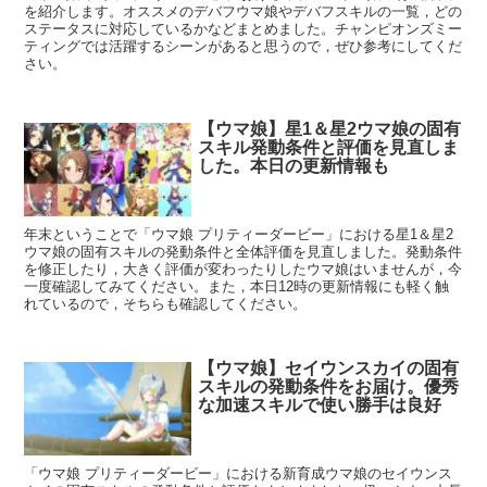
を紹介します。オススメのデバフウマ娘やデバフスキルの一覧，どの
ステータスに対応しているかなどまとめました。チャンピオンズミー
ティングでは活躍するシーンがあると思うので，ぜひ参考にしてくだ
さい。
【ウマ娘】星1＆星2ウマ娘の固有
スキル発動条件と評価を見直しま
した。本日の更新情報も
年末ということで「ウマ娘 プリティーダービー」における星1＆星2
ウマ娘の固有スキルの発動条件と全体評価を見直しました。発動条件
を修正したり，大きく評価が変わったりしたウマ娘はいませんが，今
一度確認してみてください。また，本日12時の更新情報にも軽く触
れているので，そちらも確認してください。
【ウマ娘】セイウンスカイの固有
スキルの発動条件をお届け。優秀
な加速スキルで使い勝手は良好
「ウマ娘 プリティーダービー」における新育成ウマ娘のセイウンス