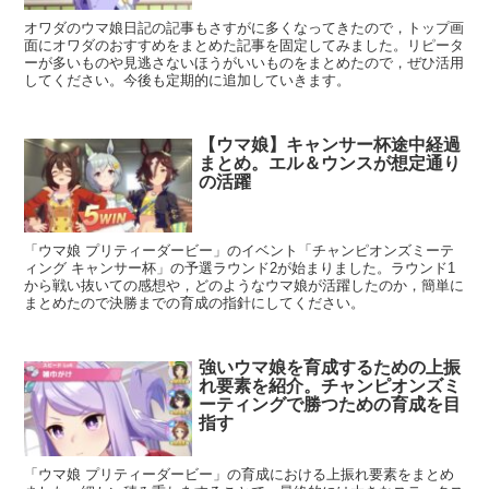
オワダのウマ娘日記の記事もさすがに多くなってきたので，トップ画
面にオワダのおすすめをまとめた記事を固定してみました。リピータ
ーが多いものや見逃さないほうがいいものをまとめたので，ぜひ活用
してください。今後も定期的に追加していきます。
【ウマ娘】キャンサー杯途中経過
まとめ。エル＆ウンスが想定通り
の活躍
「ウマ娘 プリティーダービー」のイベント「チャンピオンズミーテ
ィング キャンサー杯」の予選ラウンド2が始まりました。ラウンド1
から戦い抜いての感想や，どのようなウマ娘が活躍したのか，簡単に
まとめたので決勝までの育成の指針にしてください。
強いウマ娘を育成するための上振
れ要素を紹介。チャンピオンズミ
ーティングで勝つための育成を目
指す
「ウマ娘 プリティーダービー」の育成における上振れ要素をまとめ