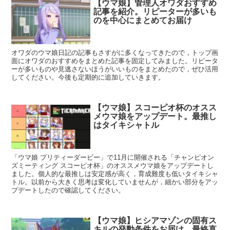
【ウマ娘】管理人オワダおすすめ
記事を紹介。リピーターが多いも
のを中心にまとめてお届け
オワダのウマ娘日記の記事もさすがに多くなってきたので，トップ画
面にオワダのおすすめをまとめた記事を固定してみました。リピータ
ーが多いものや見逃さないほうがいいものをまとめたので，ぜひ活用
してください。今後も定期的に追加していきます。
【ウマ娘】スコーピオ杯のオスス
メウマ娘をアップデート。最推し
はタイキシャトル
「ウマ娘 プリティーダービー」で11月に開催される「チャンピオン
ズミーティング スコーピオ杯」のオススメウマ娘をアップデートし
ました。個人的な最推しは安定感が高く，育成難度も低いタイキシャ
トル。以前から大きく思考は変化していませんが，細かい部分をアッ
プデートしたので確認してください。
【ウマ娘】ヒシアマゾンの固有ス
キルの発動条件をお届け。最終直