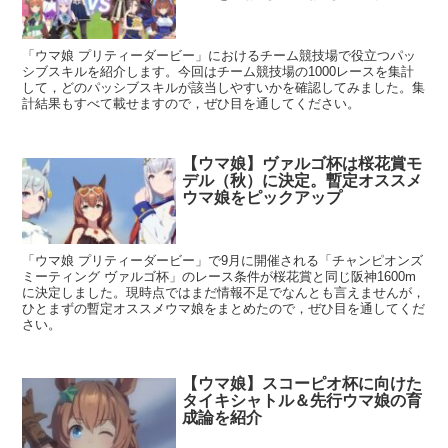
「ウマ娘 プリティーダービー」におけるチーム競技場で役立つパッ
シブスキルを紹介します。今回はチーム競技場の1000レースを集計
して，どのパッシブスキルが該当しやすいかを確認してみました。集
計結果もすべて載せますので，ぜひ目を通してください。
【ウマ娘】ヴァルゴ杯は桜花賞モ
デル（秋）に決定。暫定オススメ
ウマ娘をピックアップ
「ウマ娘 プリティーダービー」で9月に開催される「チャンピオンズ
ミーティング ヴァルゴ杯」のレース条件が桜花賞と同じ阪神1600m
に決定しました。現時点ではまだ情報不足でなんとも言えませんが，
ひとまずの暫定オススメウマ娘をまとめたので，ぜひ目を通してくだ
さい。
【ウマ娘】スコーピオ杯に向けた
タイキシャトル＆先行ウマ娘の育
成論を紹介