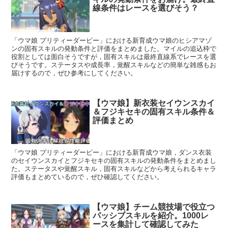
線条件はレースを選びそう？
「ウマ娘 プリティーダービー」における新育成ウマ娘のヒシアマゾ
ンの固有スキルの発動条件と評価をまとめました。マイルの追込枠で
役割としては面白そうですが，固有スキルは最終直線系でレースを選
びそうです。ステータスや成長率，覚醒スキルなどの簡単な雑感もお
届けするので，ぜひ参考にしてください。
【ウマ娘】新衣装セイウンスカイ
＆フジキセキの固有スキル条件＆
評価まとめ
「ウマ娘 プリティーダービー」における新育成ウマ娘，ダンス衣装
のセイウンスカイとフジキセキの固有スキルの発動条件をまとめまし
た。ステータスや覚醒スキル，固有スキルなどから考えられるキャラ
評価もまとめているので，ぜひ確認してください。
【ウマ娘】チーム競技場で役立つ
パッシブスキルを紹介。1000レ
ースを集計して確認してみた