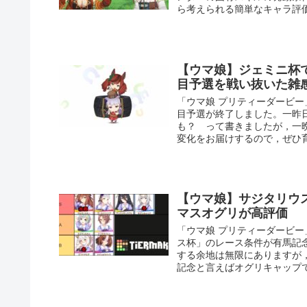
ら考えられる簡単なキャラ評
【ウマ娘】ジェミニ杯
目予選を戦い抜いた雑
「ウマ娘 プリティーダービー
目予選が終了しました。一昨
も？ って書きましたが，一
変化をお届けするので，ぜひ
【ウマ娘】サジタリウ
マスオグリが高評価
「ウマ娘 プリティーダービー
ス杯」のレース条件が有馬記念
する余地は無限にありますが
記念と言えばオグリキャップ