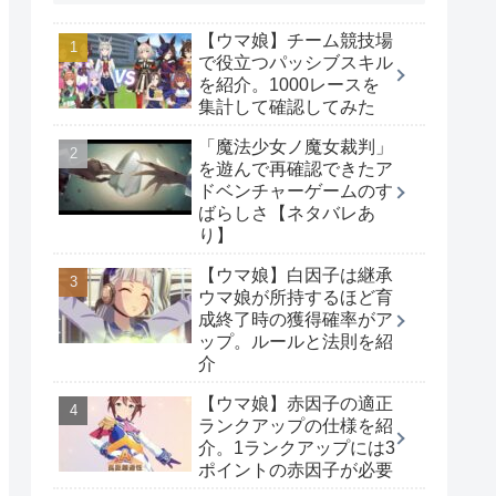
【ウマ娘】チーム競技場
で役立つパッシブスキル
を紹介。1000レースを
集計して確認してみた
「魔法少女ノ魔女裁判」
を遊んで再確認できたア
ドベンチャーゲームのす
ばらしさ【ネタバレあ
り】
【ウマ娘】白因子は継承
ウマ娘が所持するほど育
成終了時の獲得確率がア
ップ。ルールと法則を紹
介
【ウマ娘】赤因子の適正
ランクアップの仕様を紹
介。1ランクアップには3
ポイントの赤因子が必要