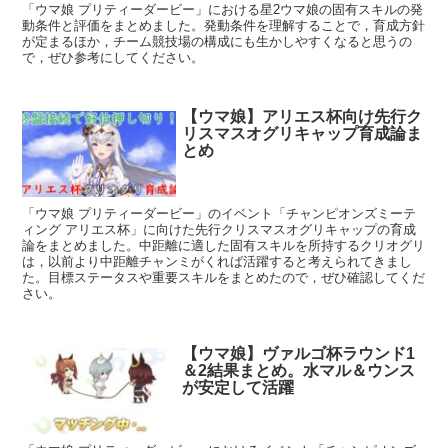
「ウマ娘 プリティーダービー」における星2ウマ娘の固有スキルの発
動条件と評価をまとめました。発動条件を理解することで，育成方針
が定まるほか，チーム競技場の構成にも生かしやすくなると思うの
で，ぜひ参考にしてください。
【ウマ娘】アリエス杯向け先行ク
リスマスオグリキャップ育成論ま
とめ
「ウマ娘 プリティーダービー」のイベント「チャンピオンズミーテ
ィング アリエス杯」に向けた先行クリスマスオグリキャップの育成
論をまとめました。中距離に適した固有スキルを所持するクリオグリ
は，以前より中距離チャンミがくれば活躍すると考えられてきまし
た。目標ステータスや重要スキルをまとめたので，ぜひ確認してくだ
さい。
【ウマ娘】ヴァルゴ杯ラウンド1
＆2結果まとめ。水マル＆ウンス
が安定して活躍