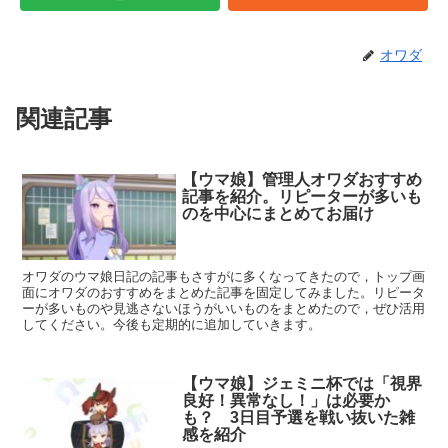
オワダ
関連記事
【ウマ娘】管理人オワダおすすめ
記事を紹介。リピーターが多いも
のを中心にまとめてお届け
オワダのウマ娘日記の記事もさすがに多くなってきたので，トップ画
面にオワダのおすすめをまとめた記事を固定してみました。リピータ
ーが多いものや見逃さないほうがいいものをまとめたので，ぜひ活用
してください。今後も定期的に追加していきます。
【ウマ娘】ジェミニ杯では「視界
良好！異常なし！」は必要か
も？ 3日目予選を戦い抜いた雑
感を紹介