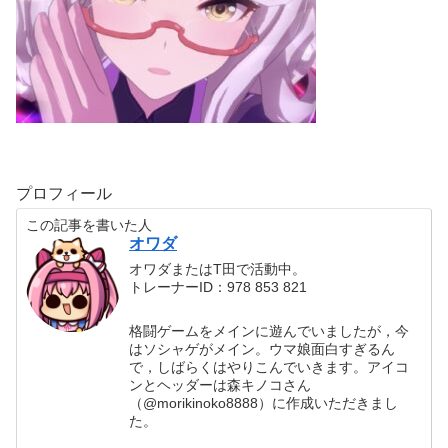
プロフィール
この記事を書いた人
オワダ
オワダまたはT田で活動中。
トレーナーID：978 853 821
格闘ゲームをメインに遊んでいましたが，今
はソシャゲがメイン。ウマ娘面白すぎるん
で，しばらくはやりこんでいきます。アイコ
ンとヘッダーは森キノコさん
（@morikinoko8888）に作成いただきまし
た。