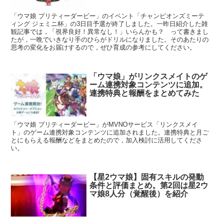
「ウマ娘 プリティーダービー」のイベント「チャンピオンズミーテ
ィング ジェミニ杯」の3日目予選が終了しました。一昨日紹介した雑
観記事では，「視界良好！異常なし！」いらんかも？ って書きまし
たが，一晩でいきなり手のひらがドリルになりました。そのあたりの
思考の変化をお届けするので，ぜひ育成の参考にしてください。
「ウマ娘」がリンクスメイトのゲ
ーム連携対象コンテンツに追加。
連携特典と報酬をまとめてみた
「ウマ娘 プリティーダービー」がMVNOサービス「リンクスメイ
ト」のゲーム連携対象コンテンツに追加されました。連携特典と月ご
とにもらえる報酬などをまとめたので，加入検討に活用してくださ
い。
【星2ウマ娘】固有スキルの発動
条件と評価まとめ。第2回は星2ウ
マ娘8人分（覚醒後）を紹介