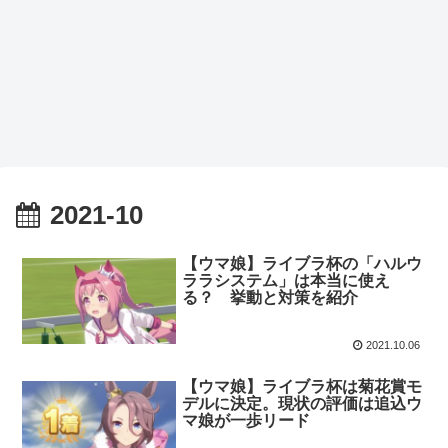
2021-10
【ウマ娘】ライブラ杯の「ハルウ
ララシステム」は本当に使え
る？ 挙動と対策を紹介
2021.10.06
【ウマ娘】ライブラ杯は菊花賞モ
デルに決定。現状の評価は追込ウ
マ娘が一歩リード